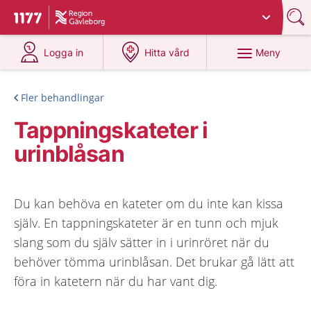
Du har valt region
Gävleborg
.
Till startsidan för 1177
på 1177.se
på 1177.se
Meny
Logga in
Hitta vård
Fler behandlingar
Tappningskateter i
urinblåsan
Du kan behöva en kateter om du inte kan kissa
själv. En tappningskateter är en tunn och mjuk
slang som du själv sätter in i urinröret när du
behöver tömma urinblåsan. Det brukar gå lätt att
föra in katetern när du har vant dig.