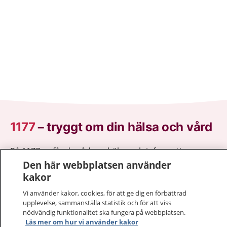
1177
–
tryggt om din hälsa och vård
På 1177.se får du råd om hälsa och information om
sjukdomar och vilka mottagningar du kan kontakta.
Den här webbplatsen använder
Logga in för att läsa din journal och göra dina
kakor
vårdärenden. Ring telefonnummer 1177 för
Vi använder kakor, cookies, för att ge dig en förbättrad
sjukvårdsrådgivning dygnet runt.
upplevelse, sammanställa statistik och för att viss
1177 ger dig råd när du vill må bättre.
nödvändig funktionalitet ska fungera på webbplatsen.
Läs mer om hur vi använder kakor