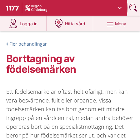
Du har valt region
Gävleborg
.
Till startsidan för 1177
på 1177.se
på 1177.se
Meny
Logga in
Hitta vård
Fler behandlingar
Borttagning av
födelsemärken
Ett födelsemärke är oftast helt ofarligt, men kan
vara besvärande, fult eller oroande. Vissa
födelsemärken kan tas bort genom ett mindre
ingrepp på en vårdcentral, medan andra behöver
opereras bort på en specialistmottagning. Det
beror på hur födelsemärket ser ut, och var det