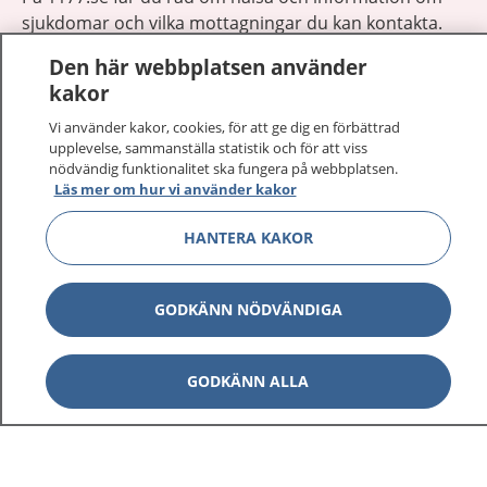
sjukdomar och vilka mottagningar du kan kontakta.
Logga in för att läsa din journal och göra dina
Den här webbplatsen använder
vårdärenden. Ring telefonnummer 1177 för
kakor
sjukvårdsrådgivning dygnet runt.
1177 ger dig råd när du vill må bättre.
Vi använder kakor, cookies, för att ge dig en förbättrad
upplevelse, sammanställa statistik och för att viss
nödvändig funktionalitet ska fungera på webbplatsen.
Läs mer om hur vi använder kakor
HANTERA KAKOR
Visa inn
1177 på flera språk
GODKÄNN NÖDVÄNDIGA
Visa inn
Om 1177
GODKÄNN ALLA
Visa inn
Kontakt
Behandling av personuppgifter