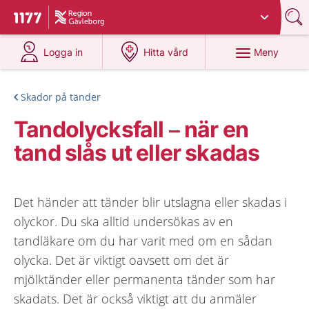
Du har valt region
Gävleborg
.
Till startsidan för 1177
på 1177.se
på 1177.se
Meny
Logga in
Hitta vård
Skador på tänder
Tandolycksfall – när en
tand slås ut eller skadas
Det händer att tänder blir utslagna eller skadas i
olyckor. Du ska alltid undersökas av en
tandläkare om du har varit med om en sådan
olycka. Det är viktigt oavsett om det är
mjölktänder eller permanenta tänder som har
skadats. Det är också viktigt att du anmäler