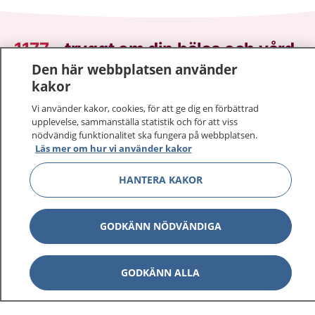
1177
–
tryggt om din hälsa och vård
Den här webbplatsen använder
På 1177.se får du råd om hälsa och information om
kakor
sjukdomar och vilka mottagningar du kan kontakta.
Vi använder kakor, cookies, för att ge dig en förbättrad
Logga in för att läsa din journal och göra dina
upplevelse, sammanställa statistik och för att viss
vårdärenden. Ring telefonnummer 1177 för
nödvändig funktionalitet ska fungera på webbplatsen.
Läs mer om hur vi använder kakor
sjukvårdsrådgivning dygnet runt.
1177 ger dig råd när du vill må bättre.
HANTERA KAKOR
GODKÄNN NÖDVÄNDIGA
Visa inn
1177 på flera språk
GODKÄNN ALLA
Visa inn
Om 1177