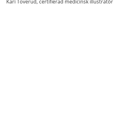
Kari
Toverud,
certifierad medicinsk illustratör