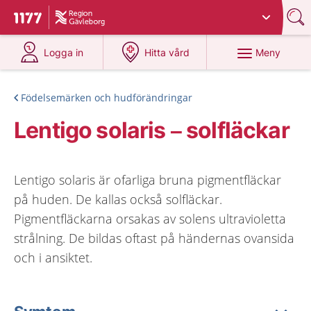
Du har valt region
Gävleborg
.
Till startsidan för 1177
på 1177.se
på 1177.se
Meny
Logga in
Hitta vård
Födelsemärken och hudförändringar
Lentigo solaris – solfläckar
Lentigo solaris är ofarliga bruna pigmentfläckar
på huden. De kallas också solfläckar.
Pigmentfläckarna orsakas av solens ultravioletta
strålning. De bildas oftast på händernas ovansida
och i ansiktet.