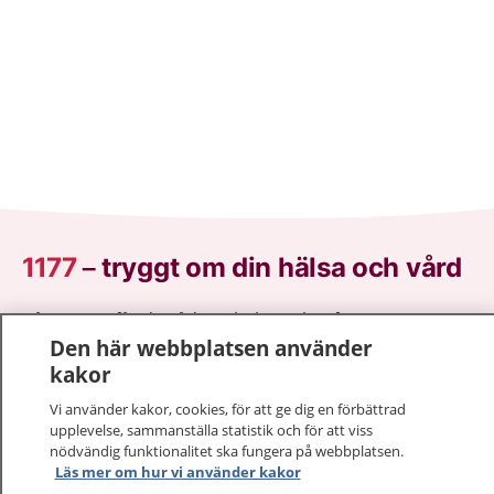
1177
–
tryggt om din hälsa och vård
På 1177.se får du råd om hälsa och information om
Den här webbplatsen använder
sjukdomar och vilka mottagningar du kan kontakta.
kakor
Logga in för att läsa din journal och göra dina
vårdärenden. Ring telefonnummer 1177 för
Vi använder kakor, cookies, för att ge dig en förbättrad
sjukvårdsrådgivning dygnet runt.
upplevelse, sammanställa statistik och för att viss
1177 ger dig råd när du vill må bättre.
nödvändig funktionalitet ska fungera på webbplatsen.
Läs mer om hur vi använder kakor