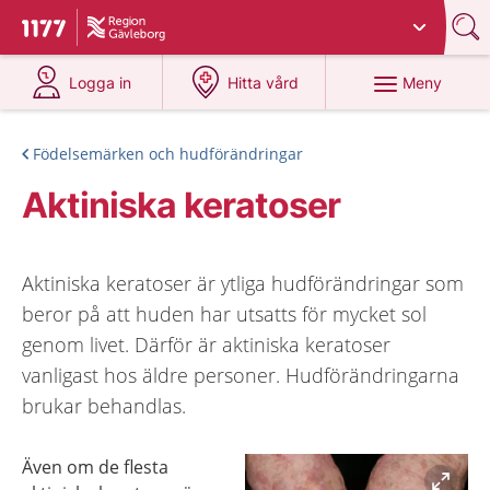
Du har valt region
Gävleborg
.
Till startsidan för 1177
på 1177.se
på 1177.se
Meny
Logga in
Hitta vård
Födelsemärken och hudförändringar
Aktiniska keratoser
Aktiniska keratoser är ytliga hudförändringar som
beror på att huden har utsatts för mycket sol
genom livet. Därför är aktiniska keratoser
vanligast hos äldre personer. Hudförändringarna
brukar behandlas.
Även om de flesta