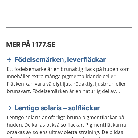
MER PÅ 1177.SE
Födelsemärken, leverfläckar
Ett födelsemärke är en brunaktig fläck på huden som
innehåller extra många pigmentbildande celler.
Fläcken kan vara väldigt ljus, rödaktig, ljusbrun eller
brunsvart. Födelsemärken är en naturlig del av
huden och de flesta ger inga besvär. Men det är
viktigt att hålla koll på om de förändras.
Lentigo solaris – solfläckar
Lentigo solaris är ofarliga bruna pigmentfläckar på
huden. De kallas också solfläckar. Pigmentfläckarna
orsakas av solens ultravioletta strålning. De bildas