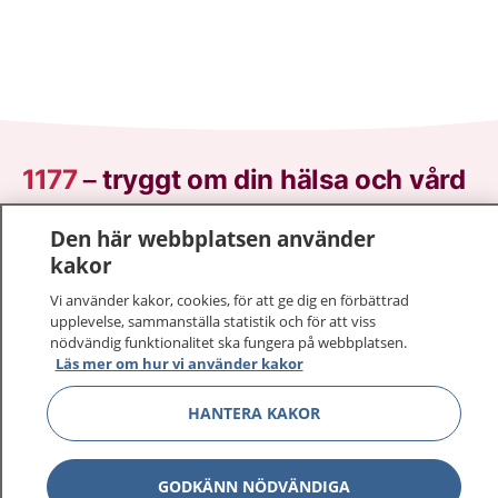
1177
–
tryggt om din hälsa och vård
På 1177.se får du råd om hälsa och information om
Den här webbplatsen använder
sjukdomar och vilka mottagningar du kan kontakta.
kakor
Logga in för att läsa din journal och göra dina
Vi använder kakor, cookies, för att ge dig en förbättrad
vårdärenden. Ring telefonnummer 1177 för
upplevelse, sammanställa statistik och för att viss
sjukvårdsrådgivning dygnet runt.
nödvändig funktionalitet ska fungera på webbplatsen.
Läs mer om hur vi använder kakor
1177 ger dig råd när du vill må bättre.
HANTERA KAKOR
GODKÄNN NÖDVÄNDIGA