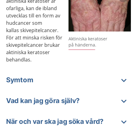
aktiniska keratoser är
ofarliga, kan de ibland
utvecklas till en form av
hudcancer som
kallas skivepitelcancer.
Förstora bilden
För att minska risken för
Aktiniska keratoser
skivepitelcancer brukar
på händerna.
aktiniska keratoser
behandlas.
Symtom
Vad kan jag göra själv?
När och var ska jag söka vård?