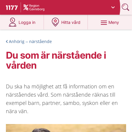
Du har valt region
Gävleborg
.
Till startsidan för 1177
på 1177.se
på 1177.se
Meny
Logga in
Hitta vård
Anhörig – närstående
Du som är närstående i
vården
Du ska ha möjlighet att få information om en
närståendes vård. Som närstående räknas till
exempel barn, partner, sambo, syskon eller en
nära vän.