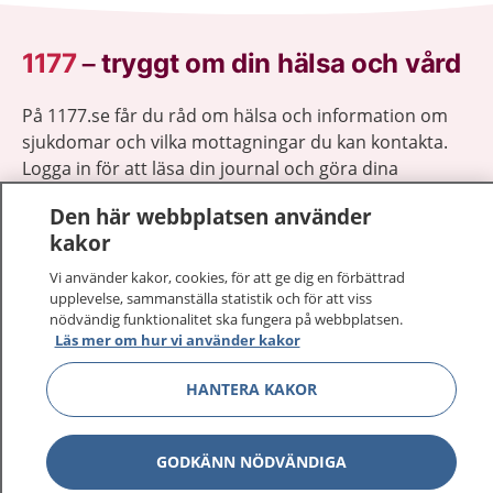
1177
–
tryggt om din hälsa och vård
På 1177.se får du råd om hälsa och information om
sjukdomar och vilka mottagningar du kan kontakta.
Logga in för att läsa din journal och göra dina
vårdärenden. Ring telefonnummer 1177 för
Den här webbplatsen använder
sjukvårdsrådgivning dygnet runt.
kakor
1177 ger dig råd när du vill må bättre.
Vi använder kakor, cookies, för att ge dig en förbättrad
upplevelse, sammanställa statistik och för att viss
nödvändig funktionalitet ska fungera på webbplatsen.
Läs mer om hur vi använder kakor
Visa inn
HANTERA KAKOR
1177 på flera språk
Visa inn
Om 1177
GODKÄNN NÖDVÄNDIGA