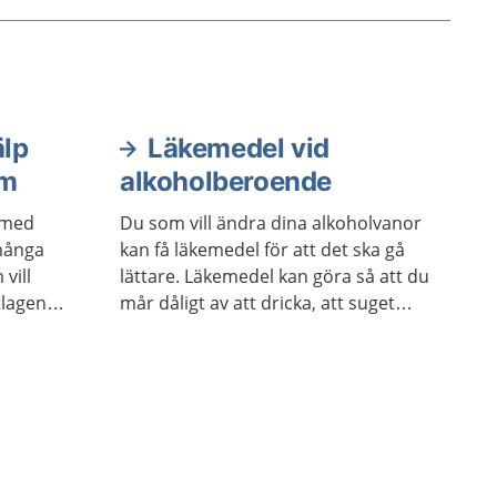
älp
Läkemedel vid
em
alkoholberoende
a med
Du som vill ändra dina alkoholvanor
många
kan få läkemedel för att det ska gå
vill
lättare. Läkemedel kan göra så att du
tlagen
mår dåligt av att dricka, att suget
du vill i
efter alkohol minskar eller att
nom
alkoholruset känns mindre positivt.