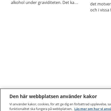
alkohol under graviditeten. Det kan
det motver
vara svårt att sluta om du är
och i vissa
beroende, men det finns hjälp att få.
vara skadli
inte på sa
Den här webbplatsen använder kakor
Vi använder kakor, cookies, för att ge dig en förbättrad upplevelse, s
funktionalitet ska fungera på webbplatsen.
Läs mer om hur vi anv