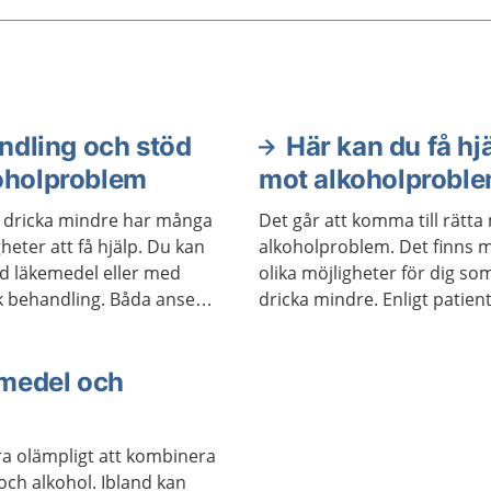
man kan dricka innan
ska skadas är olika. Det
a hjälp att få om du vill ha
t dricka mindre.
ndling och stöd
Här kan du få hj
koholproblem
mot alkoholprobl
l dricka mindre har många
Det går att komma till rätt
gheter att få hjälp. Du kan
alkoholproblem. Det finns 
ed läkemedel eller med
olika möjligheter för dig som 
k behandling. Båda anses
dricka mindre. Enligt patien
ffektiva, men passar olika
har du rätt att söka vård var 
ka personer. Behandlingar
Sverige. Alla som arbetar i
kombineras. En del får bra
medel och
vården har tystnadsplikt.
vhjälpsgrupper.
ra olämpligt att kombinera
och alkohol. Ibland kan