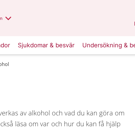
alt region
nnan
on
Gävleborg
.
ador
Sjukdomar & besvär
Undersökning & b
ohol
erkas av alkohol och vad du kan göra om
också läsa om var och hur du kan få hjälp