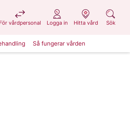
på 1177.se
på 1177.se
på 1177.se
på 1177.se
För vårdpersonal
Logga in
Hitta vård
Sök
ehandling
Så fungerar vården