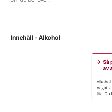
Innehåll - Alkohol
Så 
av 
Alkohol 
negativ
lite. Du
skador i
Alkohol 
andra s