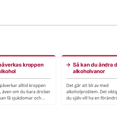
påverkas kroppen
Så kan du ändra 
alkohol
alkoholvanor
påverkar alltid kroppen
Det går att bli av med
t, även om du bara dricker
alkoholproblem. Det viktig
 kan få sjukdomar och
du själv vill ha en förändr
 hela kroppen av alkohol.
räcker inte att andra vill a
kan också göra så att
ska sluta. Många kan änd
jukdomar blir värre. Hur
utan behandling.