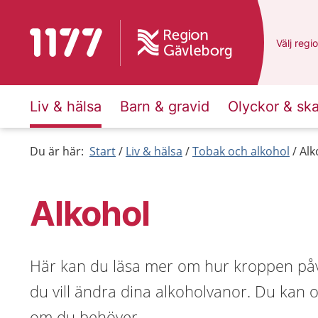
Till startsidan för 1177
Du har v
Välj
en a
regi
Liv & hälsa
Barn & gravid
Olyckor & sk
Du är här:
Start
Liv & hälsa
Tobak och alkohol
Alk
Alkohol
Här kan du läsa mer om hur kroppen påv
du vill ändra dina alkoholvanor. Du kan 
om du behöver.