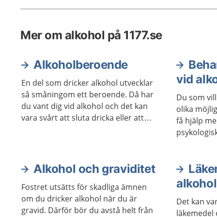
mycket 
kroppen 
Mer om alkohol på 1177.se
finns br
hjälp at
Alkoholberoende
Beha
vid al
En del som dricker alkohol utvecklar
så småningom ett beroende. Då har
Du som vil
du vant dig vid alkohol och det kan
olika möjli
vara svårt att sluta dricka eller att
få hjälp m
dricka mindre. Ett beroende leder till
psykologis
komplikationer och besvär av olika
vara lika e
slag. Det finns bra metoder för att bli
bra för oli
av med ett alkoholberoende.
Alkohol och graviditet
kan också 
Läke
stöd i själ
alkohol
Fostret utsätts för skadliga ämnen
om du dricker alkohol när du är
Det kan va
gravid. Därför bör du avstå helt från
läkemedel 