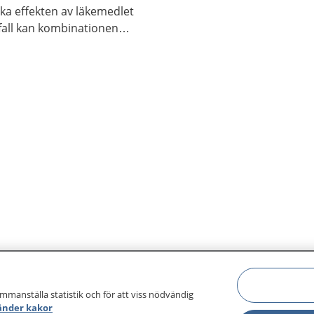
ka effekten av läkemedlet
 fall kan kombinationen
g. Alla personer reagerar
mma sätt.
ammanställa statistik och för att viss nödvändig
änder kakor