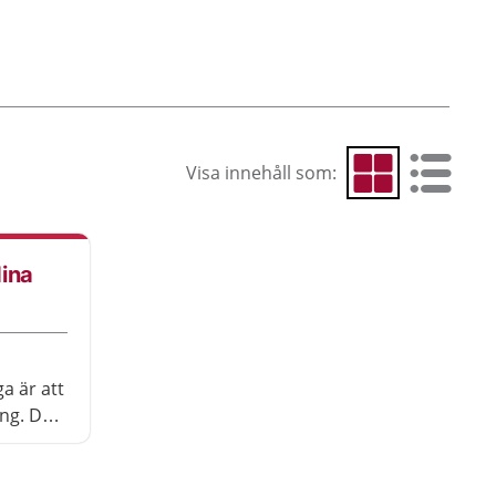
Visa innehåll som:
Visa som rutnät
Visa som 
dina
a är att
ing. Det
tt du
ra vanor