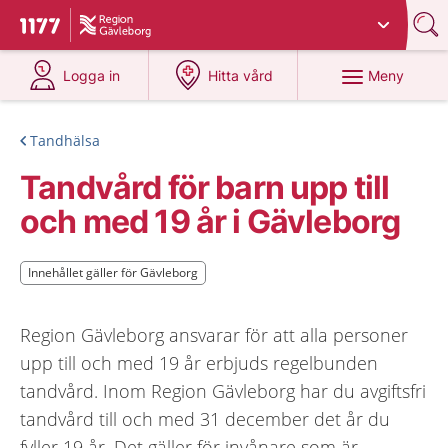
Du har valt region
Gävleborg
.
Till startsidan för 1177
på 1177.se
på 1177.se
Meny
Logga in
Hitta vård
Tandhälsa
Tandvård för barn upp till
och med 19 år i Gävleborg
Innehållet gäller för Gävleborg
Innehållet gäller för Gävleborg
Region Gävleborg ansvarar för att alla personer
upp till och med 19 år erbjuds regelbunden
tandvård. Inom Region Gävleborg har du avgiftsfri
tandvård till och med 31 december det år du
fyller 19 år. Det gäller för invånare som är