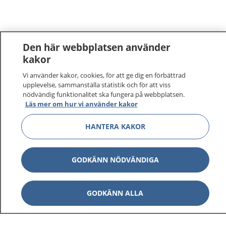
Den här webbplatsen använder
kakor
Vi använder kakor, cookies, för att ge dig en förbättrad
1177
–
tryggt om din hälsa och vård
upplevelse, sammanställa statistik och för att viss
nödvändig funktionalitet ska fungera på webbplatsen.
På 1177.se får du råd om hälsa och information om
Läs mer om hur vi använder kakor
sjukdomar och vilka mottagningar du kan kontakta.
Logga in för att läsa din journal och göra dina
HANTERA KAKOR
vårdärenden. Ring telefonnummer 1177 för
sjukvårdsrådgivning dygnet runt.
GODKÄNN NÖDVÄNDIGA
1177 ger dig råd när du vill må bättre.
GODKÄNN ALLA