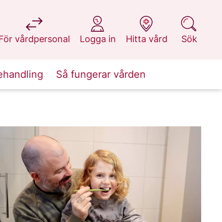
på 1177.se
på 1177.se
på 1177.se
på 1177.se
För vårdpersonal
Logga in
Hitta vård
Sök
ehandling
Så fungerar vården