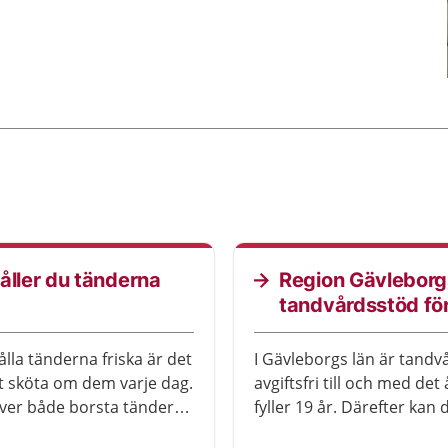
åller du tänderna
Region Gävleborg
a
tandvårdsstöd fö
ålla tänderna friska är det
I Gävleborgs län är tand
att sköta om dem varje dag.
avgiftsfri till och med det
ver både borsta tänderna
fyller 19 år. Därefter kan
a rent i mellanrummen
har särskilda behov efter