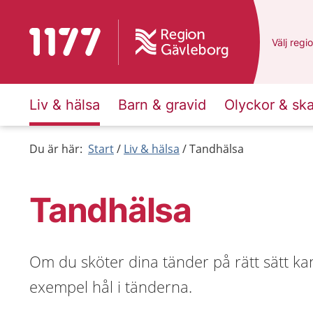
Till startsidan för 1177
Du har v
Välj
en a
regi
Liv & hälsa
Barn & gravid
Olyckor & sk
Du är här:
Start
Liv & hälsa
Tandhälsa
Tandhälsa
Om du sköter dina tänder på rätt sätt ka
exempel hål i tänderna.