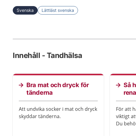
Svenska
Lättläst svenska
Innehåll - Tandhälsa
Bra mat och dryck för
Så h
tänderna
ren
Att undvika socker i mat och dryck
För att h
skyddar tänderna.
viktigt 
Du behö
och gör