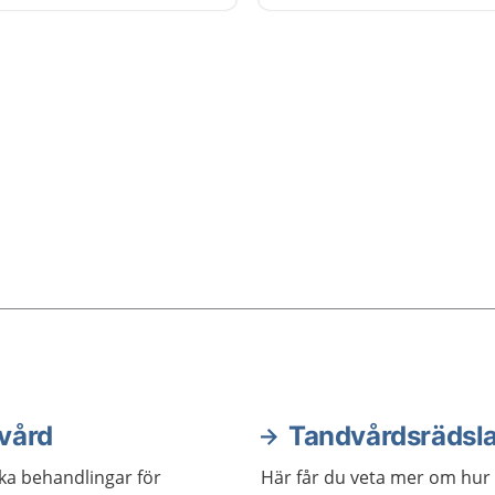
bedömning få ta del av R
Gävleborgs tandvårdsstö
vård
Tandvårdsrädsl
ika behandlingar för
Här får du veta mer om hur 