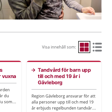
Visa innehåll som:
Visa som rutnät
Visa som 
s
Tandvård för barn upp
r vuxna
till och med 19 år i
Gävleborg
vården
 år du
Region Gävleborg ansvarar för att
 du som
alla personer upp till och med 19
år erbjuds regelbunden tandvård.