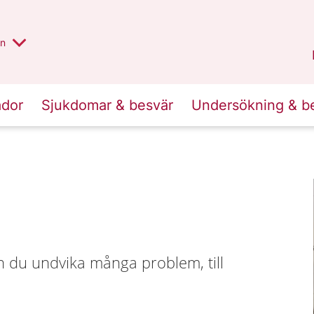
alt region
nnan
on
Gävleborg
.
ador
Sjukdomar & besvär
Undersökning & b
n du undvika många problem, till