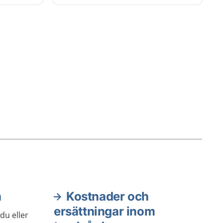
egion
Inom Region Gävleborg har du
d.
avgiftsfri tandvård till och med 31
december det år du fyller 19 år.
Det gäller för invånare som är
folkbokförda i Gävleborgs län. Den
tandvård som görs utifrån ett
vårdbehov är avgiftsfri.
a
Kostnader och
ersättningar inom
du eller