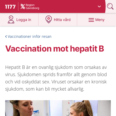
Du har valt region
Gävleborg
.
Till startsidan för 1177
på 1177.se
på 1177.se
Meny
Logga in
Hitta vård
Vaccinationer inför resan
Vaccination mot hepatit B
Hepatit B är en ovanlig sjukdom som orsakas av
virus. Sjukdomen sprids framför allt genom blod
och vid oskyddat sex. Viruset orsakar en kronisk
sjukdom, som kan bli mycket allvarlig.