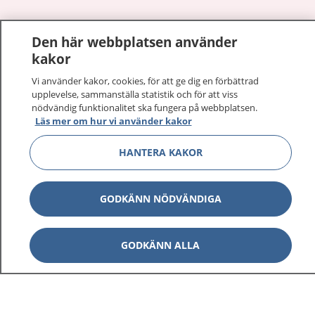
Den här webbplatsen använder
Visa inn
1177 på flera språk
kakor
Visa inn
Vi använder kakor, cookies, för att ge dig en förbättrad
Om 1177
upplevelse, sammanställa statistik och för att viss
nödvändig funktionalitet ska fungera på webbplatsen.
Visa inn
Läs mer om hur vi använder kakor
Kontakt
HANTERA KAKOR
Behandling av personuppgifter
GODKÄNN NÖDVÄNDIGA
Hantering av kakor
GODKÄNN ALLA
Inställningar för kakor
1177 – en tjänst från
Inera.