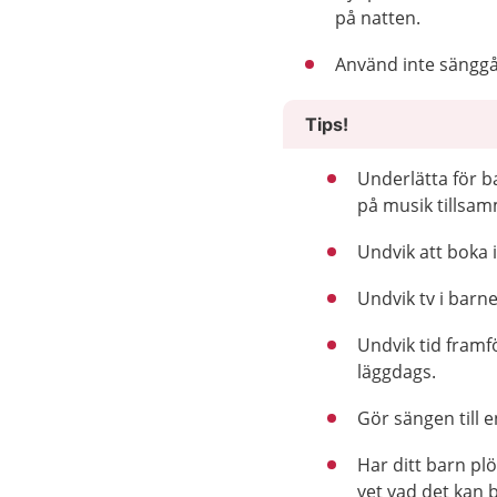
på natten.
Använd inte sänggåe
Tips!
Underlätta för ba
på musik tillsam
Undvik att boka i
Undvik tv i barn
Undvik tid framf
läggdags.
Gör sängen till e
Har ditt barn plö
vet vad det kan 