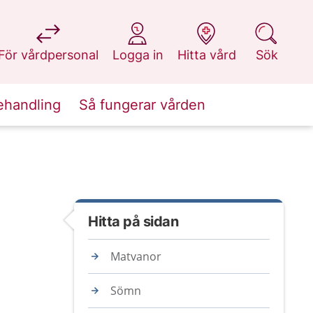
på 1177.se
på 1177.se
på 1177.se
på 1177.se
För vårdpersonal
Logga in
Hitta vård
Sök
ehandling
Så fungerar vården
Hitta på sidan
Matvanor
Sömn