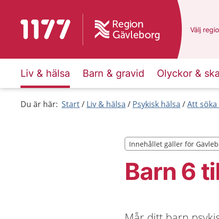
Till startsidan för 1177
Du har v
Välj
en a
regi
Liv & hälsa
Barn & gravid
Olyckor & sk
Du är här:
Start
Liv & hälsa
Psykisk hälsa
Att söka
Innehållet gäller för Gävle
Innehållet gäller för Gävle
Barn 6 til
Mår ditt barn psykis