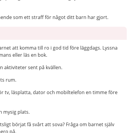
nde som ett straff för något ditt barn har gjort.
rnet att komma till ro i god tid före läggdags. Lyssna
mans eller läs en bok.
n aktiviteter sent på kvällen.
ets rum.
ör tv, läsplatta, dator och mobiltelefon en timme före
n mysig plats.
tsligt börjat få svårt att sova? Fråga om barnet själv
bero på.