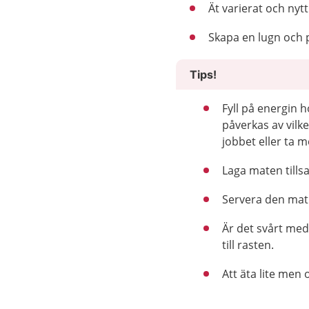
Ät varierat och nyt
Skapa en lugn och p
Tips!
Fyll på energin 
påverkas av vilke
jobbet eller ta 
Laga maten till
Servera den mat
Är det svårt med
till rasten.
Att äta lite men 