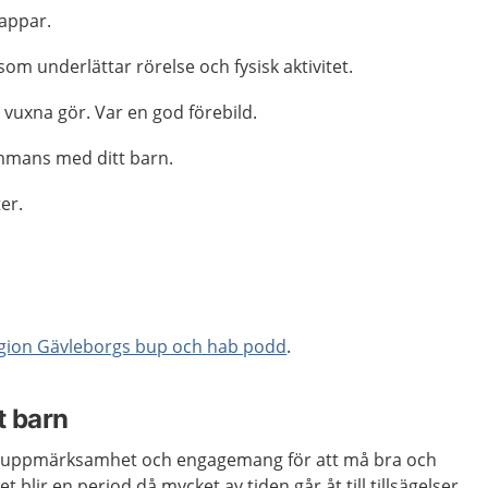
appar.
om underlättar rörelse och fysisk aktivitet.
vuxna gör. Var en god förebild.
ammans med ditt barn.
ter.
gion Gävleborgs bup och hab podd
.
tt barn
, uppmärksamhet och engagemang för att må bra och
det blir en period då mycket av tiden går åt till tillsägelser