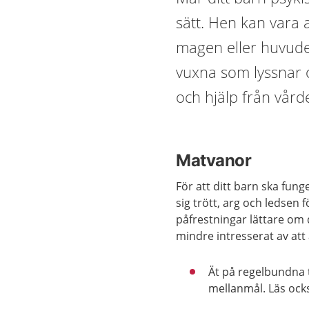
sätt. Hen kan vara ar
magen eller huvudet.
vuxna som lyssnar 
och hjälp från vård
Matvanor
För att ditt barn ska fun
sig trött, arg och ledsen f
påfrestningar lättare om 
mindre intresserat av att
Ät på regelbundna t
mellanmål. Läs oc