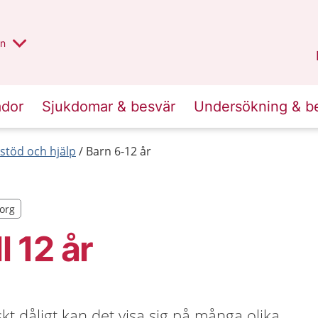
alt region
nnan
on
Gävleborg
.
ador
Sjukdomar & besvär
Undersökning & b
 stöd och hjälp
Barn 6-12 år
borg
borg
l 12 år
kt dåligt kan det visa sig på många olika