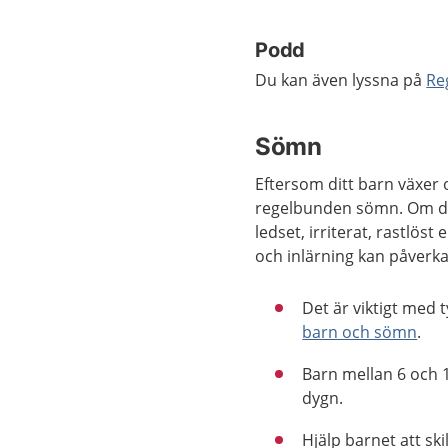
Podd
Du kan även lyssna på
Re
Sömn
Eftersom ditt barn växer
regelbunden sömn. Om ditt
ledset, irriterat, rastlös
och inlärning kan påverka
Det är viktigt med 
barn och sömn
.
Barn mellan 6 och 
dygn.
Hjälp barnet att ski