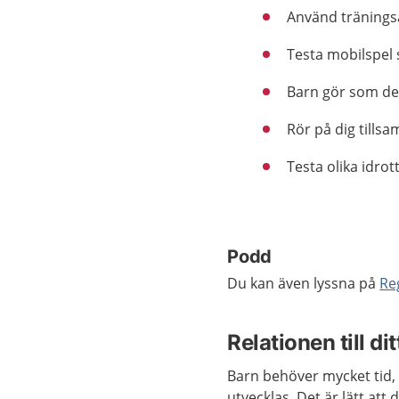
Använd tränings
Testa mobilspel s
Barn gör som de 
Rör på dig tills
Testa olika idrot
Podd
Du kan även lyssna på
Re
Relationen till di
Barn behöver mycket tid
utvecklas. Det är lätt att 