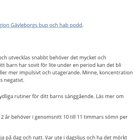
gion Gävleborgs bup och hab podd
.
 och utvecklas snabbt behöver det mycket och
 barn har sovit för lite under en period kan det bli
t eller mer impulsivt och utagerande. Minne, koncentration
s negativt.
tydliga rutiner för ditt barns sänggående. Läs mer om
12 år behöver i genomsnitt 10 till 11 timmars sömn per
lja på dag och natt. Var ute i dagsljus och ha det mörkt