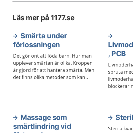
Läs mer på 1177.se
Smärta under
förlossningen
Livmod
, PCB
Det gör ont att föda barn. Hur man
upplever smärtan är olika. Kroppen
Livmoderh
är gjord för att hantera smärta. Men
spruta me
det finns olika metoder som kan
livmoderha
hjälpa till att lindra smärtan om det
blockerar 
behövs.
signaler v
när förlos
det är dags
Massage som
Steri
smärtlindring vid
Sterila kv