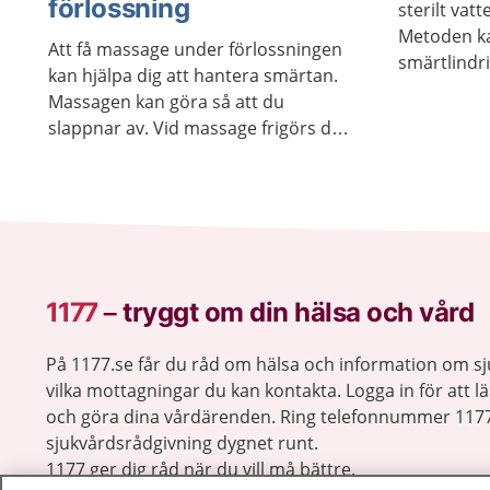
förlossning
sterilt vat
Metoden k
Att få massage under förlossningen
smärtlindr
kan hjälpa dig att hantera smärtan.
Kvaddlarna
Massagen kan göra så att du
egen smärt
slappnar av. Vid massage frigörs det
uppmärksa
hormoner i kroppen. Hormonerna
förlossnin
lugnar och minskar känsligheten för
smärta.
1177
–
tryggt om din hälsa och vård
På 1177.se får du råd om hälsa och information om 
vilka mottagningar du kan kontakta. Logga in för att lä
och göra dina vårdärenden. Ring telefonnummer 1177
sjukvårdsrådgivning dygnet runt.
1177 ger dig råd när du vill må bättre.