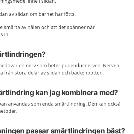
ningsmedel inne i slidan.
dan av slidan om barnet har fötts.
e smärta av nålen och att det spänner när
s in.
rtlindringen?
bedövar en nerv som heter pudendusnerven. Nerven
a från stora delar av slidan och bäckenbotten.
rtlindring kan jag kombinera med?
an användas som enda smärtlindring. Den kan också
metoder.
sningen passar smärtlindringen bäst?