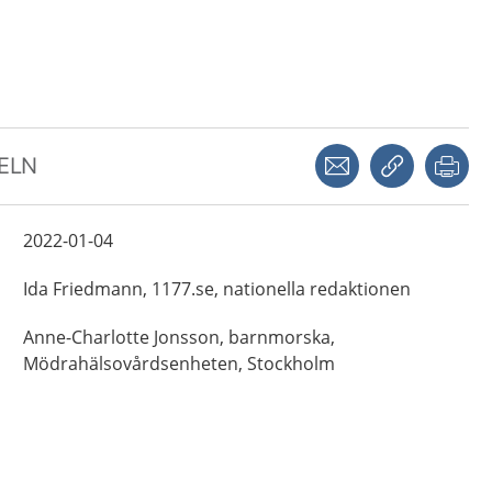
Dela via mejl
Kopiera län
Skr
KELN
2022-01-04
Ida
Friedmann,
1177.se, nationella redaktionen
Anne-Charlotte
Jonsson,
barnmorska,
Mödrahälsovårdsenheten,
Stockholm