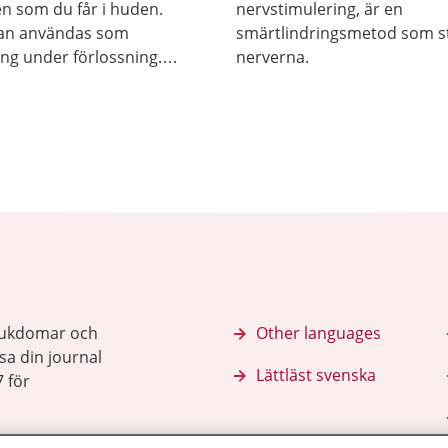
ten som du får i huden.
nervstimulering, är en
an användas som
smärtlindringsmetod som s
ing under förlossning.
nerverna.
 sätter igång kroppens
lindring. De tar också
mheten från
gssmärtan.
sjukdomar och
Other languages
sa din journal
Lättläst svenska
 för