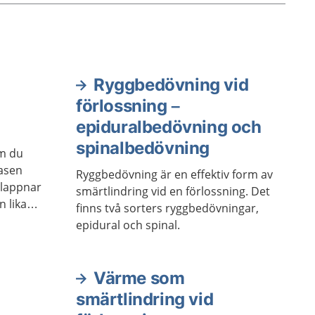
Ryggbedövning vid
förlossning –
epiduralbedövning och
spinalbedövning
om du
asen
Ryggbedövning är en effektiv form av
slappnar
smärtlindring vid en förlossning. Det
n lika
finns två sorters ryggbedövningar,
 att
epidural och spinal.
ån person
ycker att
Värme som
smärtlindring vid