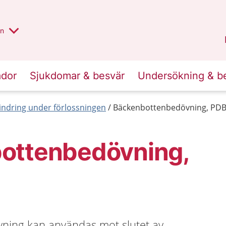
alt region
nnan
on
Gävleborg
.
ador
Sjukdomar & besvär
Undersökning & b
indring under förlossningen
Bäckenbottenbedövning, PD
ottenbedövning,
ning kan användas mot slutet av