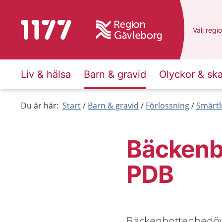
Till startsidan för 1177
Du har v
Välj
en a
regi
Liv & hälsa
Barn & gravid
Olyckor & sk
Du är här:
Start
Barn & gravid
Förlossning
Smärtl
Bäckenb
PDB
Bäckenbottenbedöv