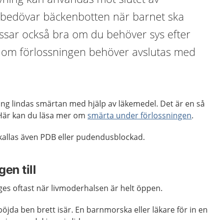
 bedövar bäckenbotten när barnet ska
ssar också bra om du behöver sys efter
er om förlossningen behöver avslutas med
g lindas smärtan med hjälp av läkemedel. Det är en så
 Här kan du läsa mer om
smärta under förlossningen
.
allas även PDB eller pudendusblockad.
en till
s oftast när livmoderhalsen är helt öppen.
böjda ben brett isär. En barnmorska eller läkare för in en