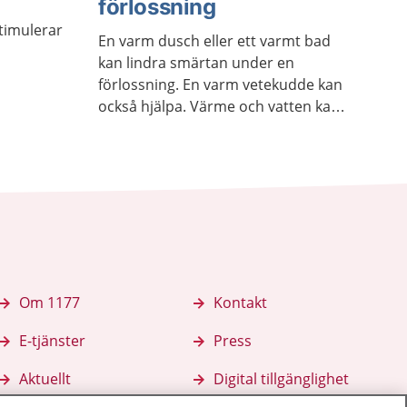
förlossning
timulerar
En varm dusch eller ett varmt bad
kan lindra smärtan under en
förlossning. En varm vetekudde kan
också hjälpa. Värme och vatten kan
sätta igång kroppens egen
smärtlindring. Det hjälper också till
att slappna av.
Om 1177
Kontakt
E-tjänster
Press
Aktuellt
Digital tillgänglighet