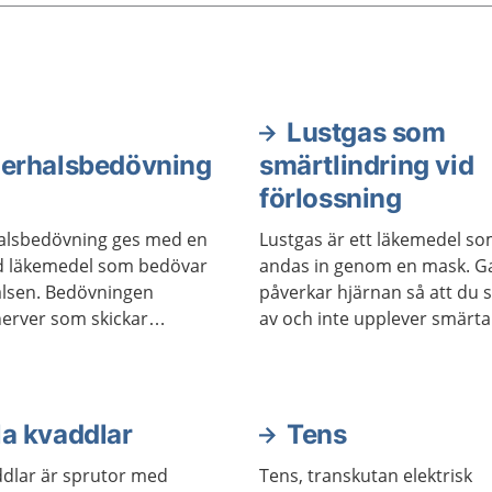
Lustgas som
erhalsbedövning
smärtlindring vid
förlossning
alsbedövning ges med en
Lustgas är ett läkemedel s
d läkemedel som bedövar
andas in genom en mask. G
lsen. Bedövningen
påverkar hjärnan så att du 
nerver som skickar
av och inte upplever smärta
id smärta. Den passar bra
starkt. Det är mycket vanligt
sningen går snabbt, innan
använda lustgas under en
 att krysta.
förlossning. Det varierar fr
till person hur mycket man t
la kvaddlar
Tens
metoden hjälper.
addlar är sprutor med
Tens, transkutan elektrisk