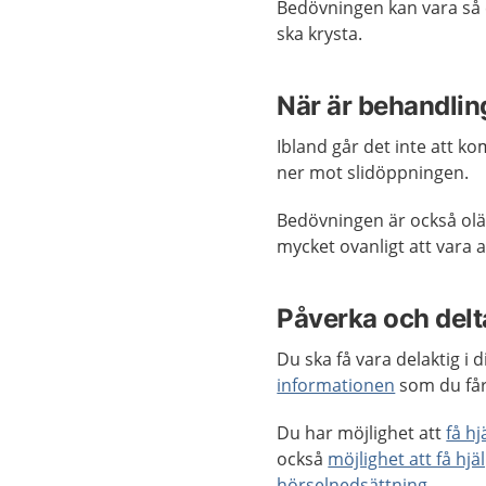
Bedövningen kan vara så e
ska krysta.
När är behandlin
Ibland går det inte att k
ner mot slidöppningen.
Bedövningen är också olä
mycket ovanligt att vara 
Påverka och delta
Du ska få vara delaktig i
informationen
som du får
Du har möjlighet att
få h
också
möjlighet att få hjä
hörselnedsättning
.