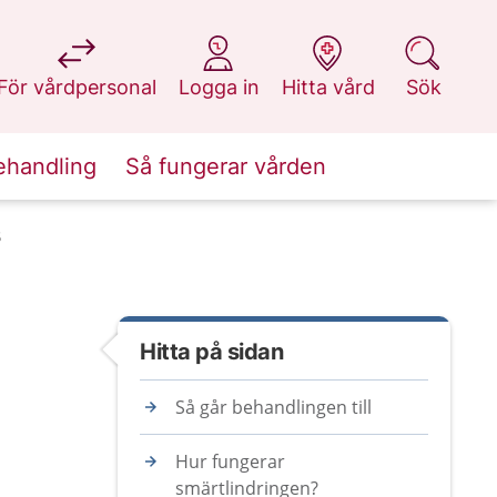
på 1177.se
på 1177.se
på 1177.se
på 1177.se
För vårdpersonal
Logga in
Hitta vård
Sök
ehandling
Så fungerar vården
B
Hitta på sidan
Så går behandlingen till
Hur fungerar
smärtlindringen?