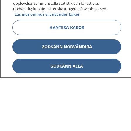
sjukdomar och vilka mottagningar du kan kontakta.
upplevelse, sammanställa statistik och för att viss
nödvändig funktionalitet ska fungera på webbplatsen.
Logga in för att läsa din journal och göra dina
Läs mer om hur vi använder kakor
vårdärenden. Ring telefonnummer 1177 för
sjukvårdsrådgivning dygnet runt.
HANTERA KAKOR
1177 ger dig råd när du vill må bättre.
GODKÄNN NÖDVÄNDIGA
GODKÄNN ALLA
Visa inn
1177 på flera språk
Visa inn
Om 1177
Visa inn
Kontakt
Behandling av personuppgifter