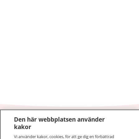
Den här webbplatsen använder
1177
–
tryggt om din hälsa och vård
kakor
På 1177.se får du råd om hälsa och information om
Vi använder kakor, cookies, för att ge dig en förbättrad