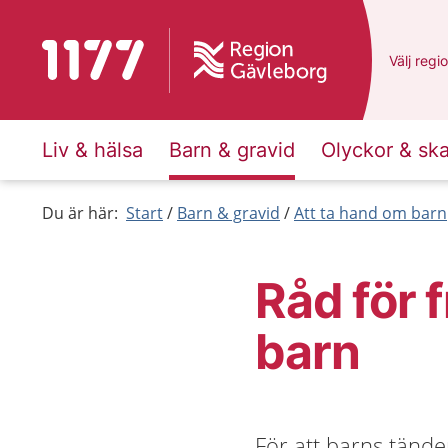
Till startsidan för 1177
Du har v
Välj
en a
regi
Liv & hälsa
Barn & gravid
Olyckor & sk
Du är här:
Start
Barn & gravid
Att ta hand om barn
Råd för 
barn
För att barns tänder