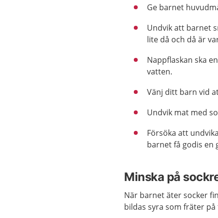
Ge barnet huvudmål
Undvik att barnet sm
lite då och då är v
Nappflaskan ska enb
vatten.
Vänj ditt barn vid a
Undvik mat med sock
Försöka att undvik
barnet få godis en 
Minska på sockr
När barnet äter socker fi
bildas syra som fräter på