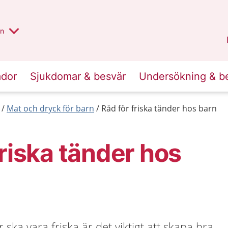
alt region
nnan
on
Gävleborg
.
ador
Sjukdomar & besvär
Undersökning & b
Mat och dryck för barn
Råd för friska tänder hos barn
friska tänder hos
 ska vara friska är det viktigt att skapa bra