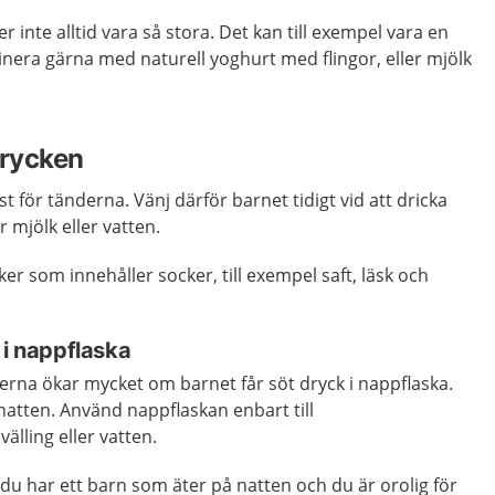
r inte alltid vara så stora. Det kan till exempel vara en
inera gärna med naturell yoghurt med flingor, eller mjölk
drycken
st för tänderna. Vänj därför barnet tidigt vid att dricka
r mjölk eller vatten.
er som innehåller socker, till exempel saft, läsk och
 i nappflaska
nderna ökar mycket om barnet får söt dryck i nappflaska.
 natten. Använd nappflaskan enbart till
älling eller vatten.
u har ett barn som äter på natten och du är orolig för