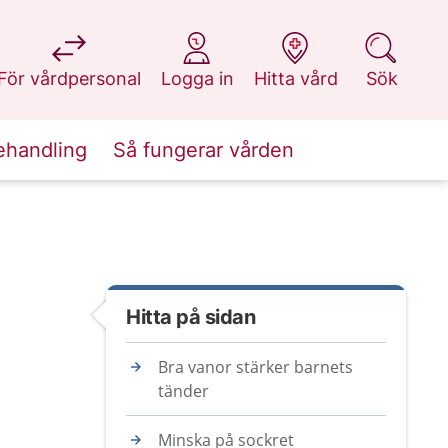
på 1177.se
på 1177.se
på 1177.se
på 1177.se
För vårdpersonal
Logga in
Hitta vård
Sök
ehandling
Så fungerar vården
Hitta på sidan
Bra vanor stärker barnets
tänder
Minska på sockret