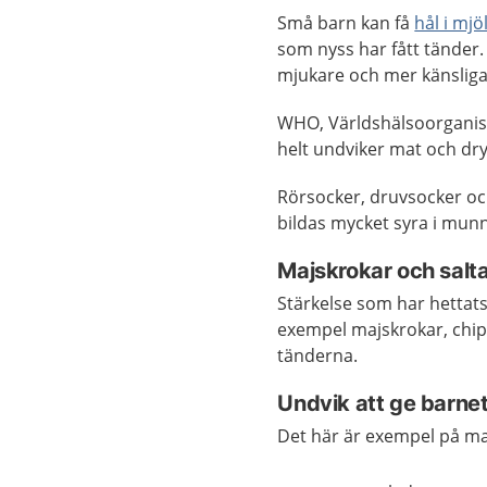
Små barn kan få
hål i mj
som nyss har fått tänder
mjukare och mer känsliga
WHO, Världshälsoorganisa
helt undviker mat och dry
Rörsocker, druvsocker oc
bildas mycket syra i mun
Majskrokar och salta
Stärkelse som har hettats 
exempel majskrokar, chip
tänderna.
Undvik att ge barne
Det här är exempel på ma