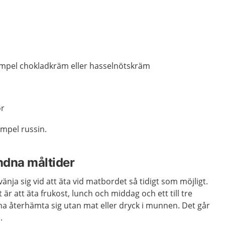
exempel chokladkräm eller hasselnötskräm
or
xempel russin.
ndna måltider
änja sig vid att äta vid matbordet så tidigt som möjligt.
 är att äta frukost, lunch och middag och ett till tre
na återhämta sig utan mat eller dryck i munnen. Det går
.