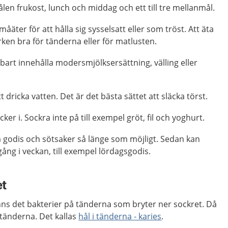
en frukost, lunch och middag och ett till tre mellanmål.
åäter för att hålla sig sysselsatt eller som tröst. Att äta
arken bra för tänderna eller för matlusten.
art innehålla modersmjölksersättning, välling eller
tt dricka vatten. Det är det bästa sättet att släcka törst.
er i. Sockra inte på till exempel gröt, fil och yoghurt.
a godis och sötsaker så länge som möjligt. Sedan kan
gång i veckan, till exempel lördagsgodis.
et
nns det bakterier på tänderna som bryter ner sockret. Då
 tänderna. Det kallas
hål i tänderna - karies
.