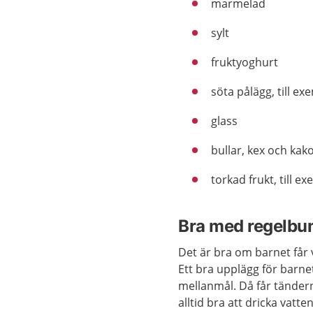
marmelad
sylt
fruktyoghurt
söta pålägg, till 
glass
bullar, kex och kak
torkad frukt, till e
Bra med regelbu
Det är bra om barnet får v
Ett bra upplägg för barnet
mellanmål. Då får tänder
alltid bra att dricka vatten