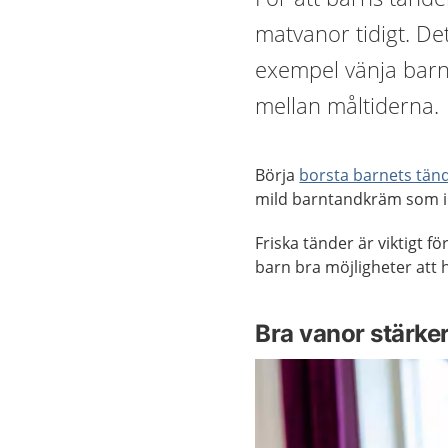
matvanor tidigt. Det
exempel vänja barne
mellan måltiderna.
Börja
borsta barnets tän
mild barntandkräm som in
Friska tänder är viktigt f
barn bra möjligheter att h
Bra vanor stärke