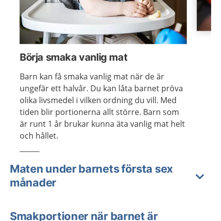
Visa föregående bild
Visa n
Börja smaka vanlig mat
Barn kan få smaka vanlig mat när de är
ungefär ett halvår. Du kan låta barnet pröva
olika livsmedel i vilken ordning du vill. Med
tiden blir portionerna allt större. Barn som
är runt 1 år brukar kunna äta vanlig mat helt
och hållet.
Maten under barnets första sex
månader
Smakportioner när barnet är