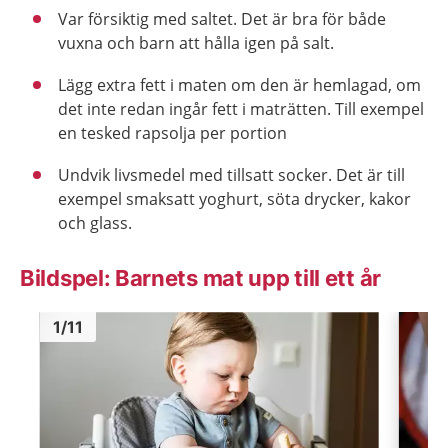
Var försiktig med saltet. Det är bra för både
vuxna och barn att hålla igen på salt.
Lägg extra fett i maten om den är hemlagad, om
det inte redan ingår fett i maträtten. Till exempel
en tesked rapsolja per portion
Undvik livsmedel med tillsatt socker. Det är till
exempel smaksatt yoghurt, söta drycker, kakor
och glass.
Bildspel: Barnets mat upp till ett år
Bild
1
Bild
1
1
/
11