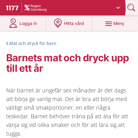
Du har valt region
Gävleborg
.
Till startsidan för 1177
på 1177.se
på 1177.se
Meny
Logga in
Hitta vård
Mat och dryck för barn
Barnets mat och dryck upp
till ett år
När barnet är ungefär sex månader är det dags
att börja ge vanlig mat. Det är bra att börja med
väldigt små smakportioner, en eller några
teskedar. Barnet behöver träna på att äta för att
vänja sig vid olika smaker och för att lära sig att
tugga.