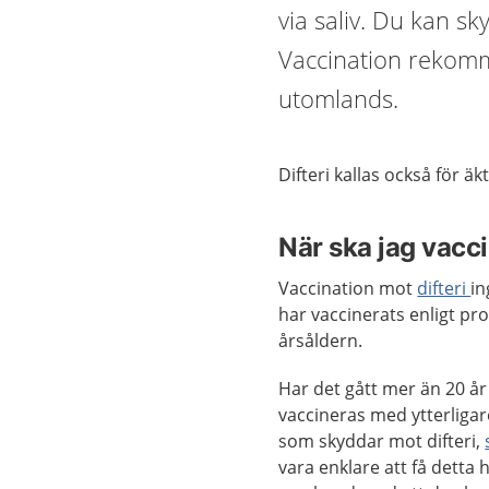
via saliv. Du kan sk
Vaccination rekomm
utomlands.
Difteri kallas också för äk
När ska jag vacc
Vaccination mot
difteri
in
har vaccinerats enligt pr
årsåldern.
Har det gått mer än 20 å
vaccineras med ytterliga
som skyddar mot difteri,
vara enklare att få detta 