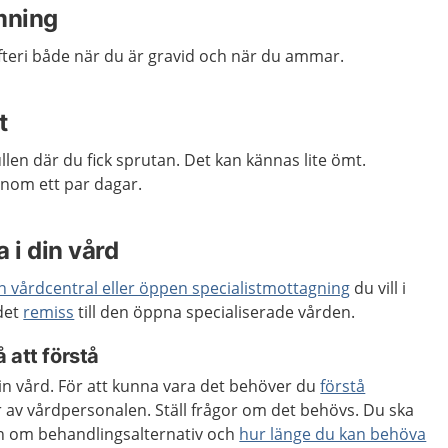
mning
fteri både när du är gravid och när du ammar.
t
ullen där du fick sprutan. Det kan kännas lite ömt.
inom ett par dagar.
 i din vård
n vårdcentral eller öppen specialistmottagning
du vill i
 det
remiss
till den öppna specialiserade vården.
 att förstå
 din vård. För att kunna vara det behöver du
förstå
 av vårdpersonalen. Ställ frågor om det behövs. Du ska
ion om behandlingsalternativ och
hur länge du kan behöva