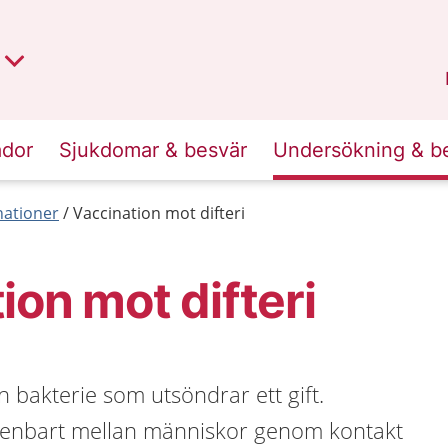
t region
an
Dalarna
.
ador
Sjukdomar & besvär
Undersökning & b
nationer
Vaccination mot difteri
ion mot difteri
n bakterie som utsöndrar ett gift.
 enbart mellan människor genom kontakt