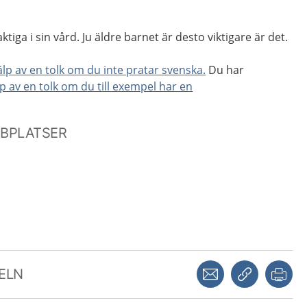
tiga i sin vård. Ju äldre barnet är desto viktigare är det.
älp av en tolk om du inte pratar svenska.
Du har
lp av en tolk om du till exempel har en
BBPLATSER
Dela via mejl
Kopiera län
Skr
KELN