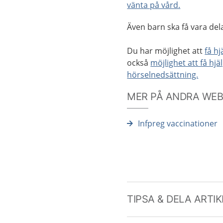
vänta på vård.
Även barn ska få vara delak
Du har möjlighet att
få hj
också
möjlighet att få hjä
hörselnedsättning.
MER PÅ ANDRA WE
Infpreg vaccinationer
TIPSA & DELA ARTI