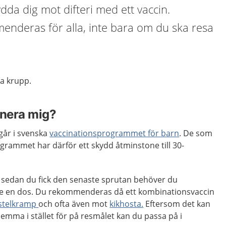
ydda dig mot difteri med ett vaccin.
enderas för alla, inte bara om du ska resa
ta krupp.
inera mig?
går i svenska
vaccinationsprogrammet för barn
. De som
ogrammet har därför ett skydd åtminstone till 30-
r sedan du fick den senaste sprutan behöver du
re en dos. Du rekommenderas då ett kombinationsvaccin
stelkramp
och ofta även mot
kikhosta.
Eftersom det kan
hemma i stället för på resmålet kan du passa på i