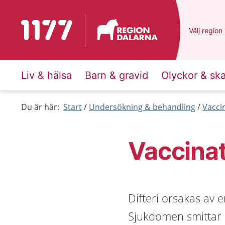
Till startsidan för 1177
Du har val
Välj
en ann
region
Liv & hälsa
Barn & gravid
Olyckor & sk
Du är här:
Start
Undersökning & behandling
Vacci
Vaccinat
Difteri orsakas av e
Sjukdomen smittar