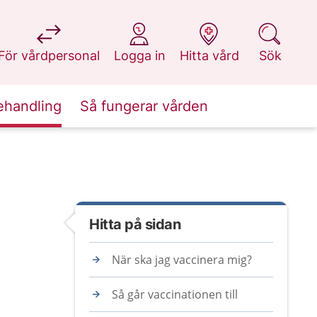
på 1177.se
på 1177.se
på 1177.se
på 1177.se
För vårdpersonal
Logga in
Hitta vård
Sök
ehandling
Så fungerar vården
Hitta på sidan
När ska jag vaccinera mig?
Så går vaccinationen till