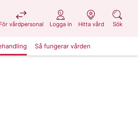
på 1177.se
på 1177.se
på 1177.se
på 1177.se
För vårdpersonal
Logga in
Hitta vård
Sök
ehandling
Så fungerar vården