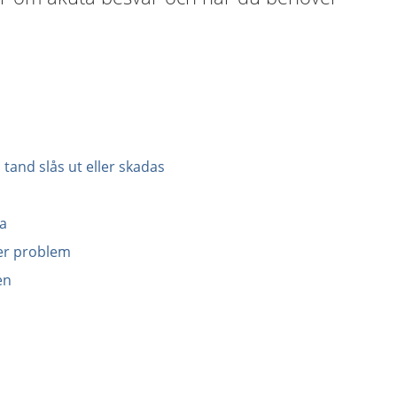
 tand slås ut eller skadas
na
er problem
en