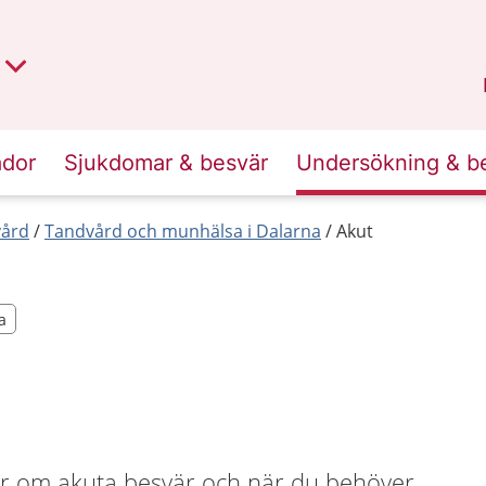
t region
an
Dalarna
.
ador
Sjukdomar & besvär
Undersökning & b
ård
Tandvård och munhälsa i Dalarna
Akut
a
a
r om akuta besvär och när du behöver