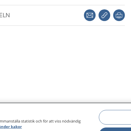
Dela via mejl
Kopiera län
Skr
KELN
ammanställa statistik och för att viss nödvändig
änder kakor