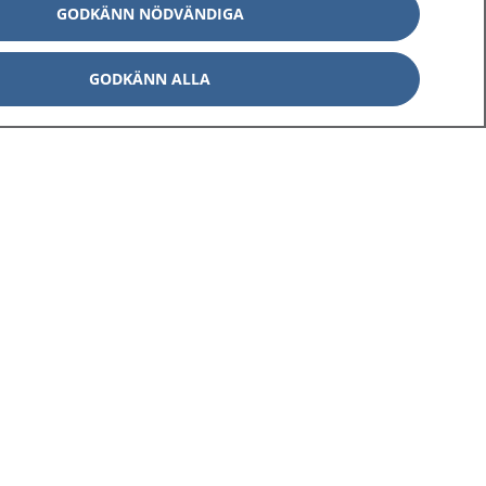
GODKÄNN NÖDVÄNDIGA
GODKÄNN ALLA
Om 1177
Kontakt
E-tjänster
Press
Aktuellt
Digital tillgänglighet
Inställningar för kakor
av personuppgifter
Hantering av kakor