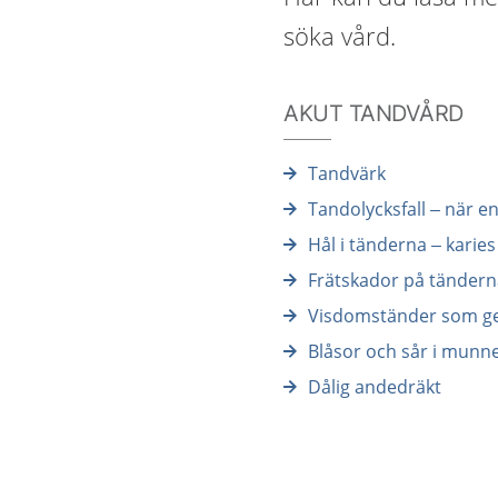
söka vård.
AKUT TANDVÅRD
Tandvärk
Tandolycksfall – när en
Hål i tänderna – karies
Frätskador på tänder
Visdomständer som g
Blåsor och sår i munn
Dålig andedräkt