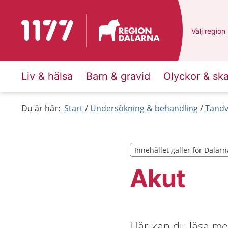
Till startsidan för 1177
Du har val
Välj
en ann
region
Liv & hälsa
Barn & gravid
Olyckor & sk
Du är här:
Start
Undersökning & behandling
Tandv
Innehållet gäller för Dalarn
Innehållet gäller för Dalarn
Akut
Här kan du läsa me