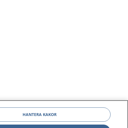
k
iv ut sidan
HANTERA KAKOR