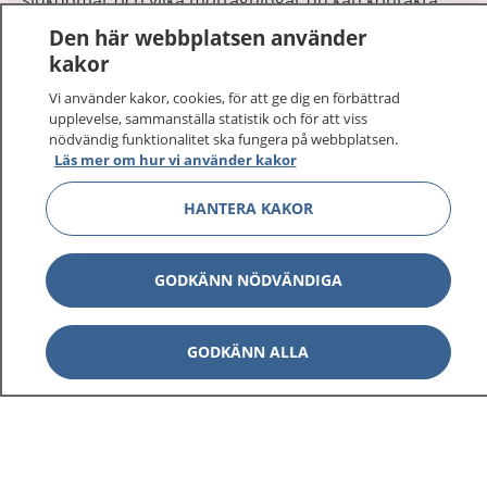
Logga in för att läsa din journal och göra dina
Den här webbplatsen använder
vårdärenden. Ring telefonnummer 1177 för
kakor
sjukvårdsrådgivning dygnet runt.
Vi använder kakor, cookies, för att ge dig en förbättrad
1177 ger dig råd när du vill må bättre.
upplevelse, sammanställa statistik och för att viss
nödvändig funktionalitet ska fungera på webbplatsen.
Läs mer om hur vi använder kakor
HANTERA KAKOR
Visa inn
1177 på flera språk
GODKÄNN NÖDVÄNDIGA
Visa inn
Om 1177
GODKÄNN ALLA
Visa inn
Kontakt
Behandling av personuppgifter