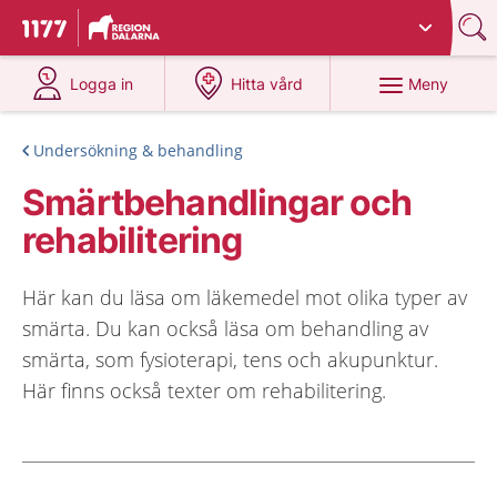
Du har valt region
Dalarna
.
Till startsidan för 1177
på 1177.se
på 1177.se
Meny
Logga in
Hitta vård
Undersökning & behandling
Smärtbehandlingar och
rehabilitering
Här kan du läsa om läkemedel mot olika typer av
smärta. Du kan också läsa om behandling av
smärta, som fysioterapi, tens och akupunktur.
Här finns också texter om rehabilitering.