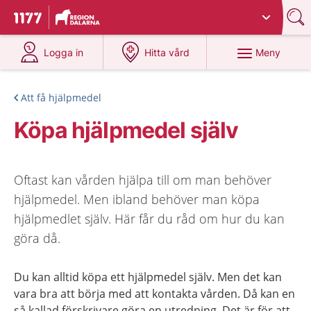
Du har valt region
Dalarna
.
Till startsidan för 1177
på 1177.se
på 1177.se
Meny
Logga in
Hitta vård
Att få hjälpmedel
Köpa hjälpmedel själv
Oftast kan vården hjälpa till om man behöver
hjälpmedel. Men ibland behöver man köpa
hjälpmedlet själv. Här får du råd om hur du kan
göra då.
Du kan alltid köpa ett hjälpmedel själv. Men det kan
vara bra att börja med att kontakta vården. Då kan en
så kallad förskrivare göra en utredning. Det är för att