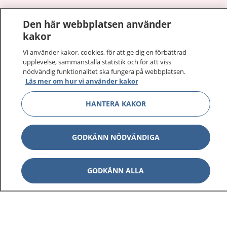
1177
–
tryggt om din hälsa och vård
Den här webbplatsen använder
kakor
På 1177.se får du råd om hälsa och information om
sjukdomar och vilka mottagningar du kan kontakta.
Vi använder kakor, cookies, för att ge dig en förbättrad
upplevelse, sammanställa statistik och för att viss
Logga in för att läsa din journal och göra dina
nödvändig funktionalitet ska fungera på webbplatsen.
vårdärenden. Ring telefonnummer 1177 för
Läs mer om hur vi använder kakor
sjukvårdsrådgivning dygnet runt.
1177 ger dig råd när du vill må bättre.
HANTERA KAKOR
GODKÄNN NÖDVÄNDIGA
Visa inn
1177 på flera språk
GODKÄNN ALLA
Visa inn
Om 1177
Visa inn
Kontakt