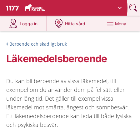
Du har valt region
Dalarna
.
Till startsidan för 1177
på 1177.se
på 1177.se
Meny
Logga in
Hitta vård
Beroende och skadligt bruk
Läkemedelsberoende
Du kan bli beroende av vissa läkemedel, till
exempel om du använder dem på fel sätt eller
under lång tid. Det gäller till exempel vissa
läkemedel mot smärta, ångest och sömnbesvär.
Ett läkemedelsberoende kan leda till både fysiska
och psykiska besvär.