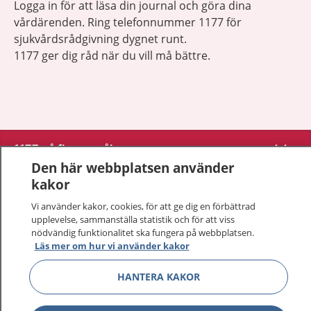
Logga in för att läsa din journal och göra dina
vårdärenden. Ring telefonnummer 1177 för
sjukvårdsrådgivning dygnet runt.
1177 ger dig råd när du vill må bättre.
Visa inn
1177 på flera språk
Den här webbplatsen använder
Visa inn
kakor
Om 1177
Vi använder kakor, cookies, för att ge dig en förbättrad
Visa inn
upplevelse, sammanställa statistik och för att viss
Kontakt
nödvändig funktionalitet ska fungera på webbplatsen.
Läs mer om hur vi använder kakor
Behandling av personuppgifter
HANTERA KAKOR