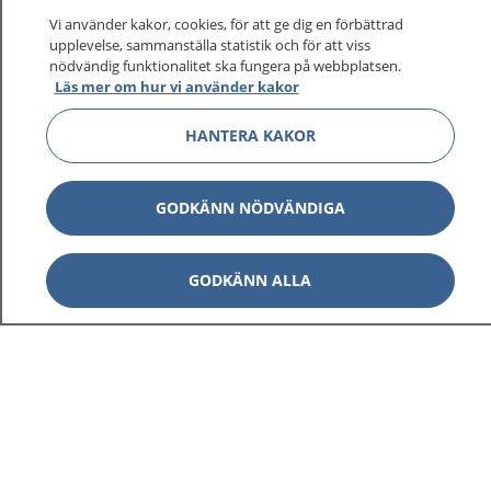
Vi använder kakor, cookies, för att ge dig en förbättrad
upplevelse, sammanställa statistik och för att viss
nödvändig funktionalitet ska fungera på webbplatsen.
Visa inn
Läs mer om hur vi använder kakor
1177 på flera språk
HANTERA KAKOR
Visa inn
Om 1177
Visa inn
GODKÄNN NÖDVÄNDIGA
Kontakt
GODKÄNN ALLA
Behandling av personuppgifter
Hantering av kakor
Inställningar för kakor
1177 – en tjänst från
Inera.