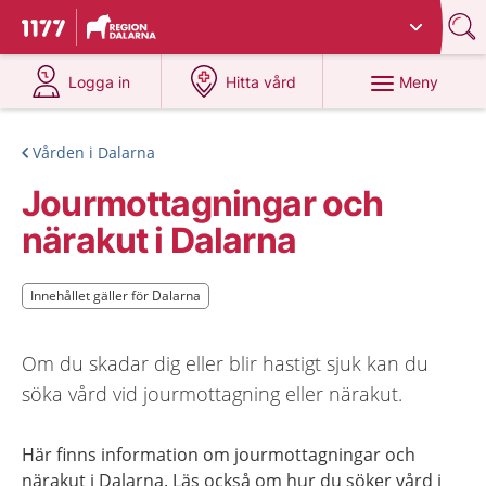
Du har valt region
Dalarna
.
Till startsidan för 1177
på 1177.se
på 1177.se
Meny
Logga in
Hitta vård
Vården i Dalarna
Jourmottagningar och
närakut i Dalarna
Innehållet gäller för Dalarna
Innehållet gäller för Dalarna
Om du skadar dig eller blir hastigt sjuk kan du
söka vård vid jourmottagning eller närakut.
Här finns information om jourmottagningar och
närakut i Dalarna. Läs också om hur du söker vård i