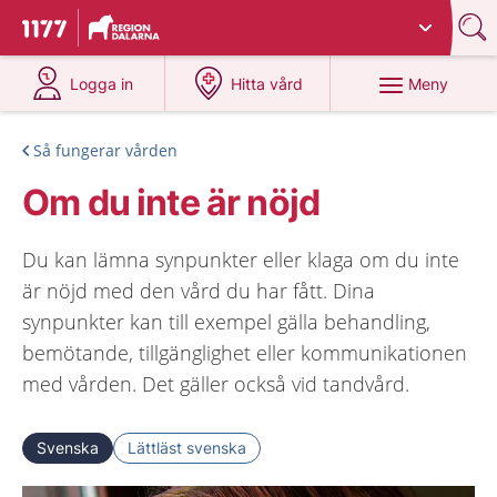
Du har valt region
Dalarna
.
Till startsidan för 1177
på 1177.se
på 1177.se
Meny
Logga in
Hitta vård
Så fungerar vården
Om du inte är nöjd
Du kan lämna synpunkter eller klaga om du inte
är nöjd med den vård du har fått. Dina
synpunkter kan till exempel gälla behandling,
bemötande, tillgänglighet eller kommunikationen
med vården. Det gäller också vid tandvård.
Svenska
Lättläst svenska