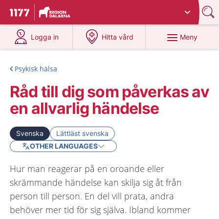
Du har valt region
Dalarna
.
Till startsidan för 1177
på 1177.se
på 1177.se
Meny
Logga in
Hitta vård
Psykisk hälsa
Råd till dig som påverkas av
en allvarlig händelse
Svenska
Lättläst svenska
OTHER LANGUAGES
Hur man reagerar på en oroande eller
skrämmande händelse kan skilja sig åt från
person till person. En del vill prata, andra
behöver mer tid för sig själva. Ibland kommer