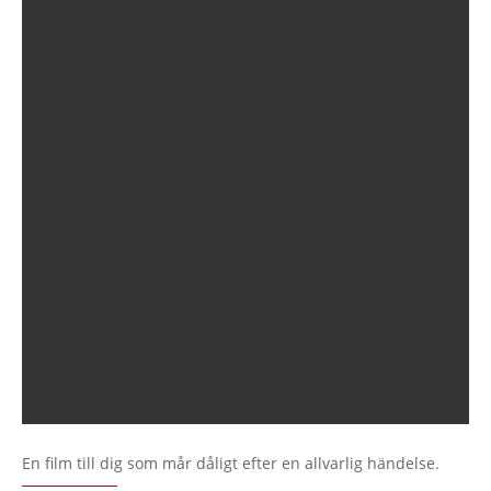
En film till dig som mår dåligt efter en allvarlig händelse.