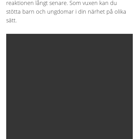
reaktionen långt senare. Som vuxen kan du
stötta barn och ungdomar i din närhet på olika
sätt.