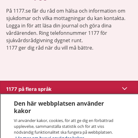
På 1177.se får du råd om hälsa och information om
sjukdomar och vilka mottagningar du kan kontakta.
Logga in för att läsa din journal och göra dina
vårdärenden. Ring telefonnummer 1177 för
sjukvårdsrådgivning dygnet runt.
1177 ger dig råd när du vill må bättre.
Visa inn
1177 på flera språk
Den här webbplatsen använder
Visa inn
Om 1177
kakor
Visa inn
Vi använder kakor, cookies, för att ge dig en förbättrad
Kontakt
upplevelse, sammanställa statistik och för att viss
nödvändig funktionalitet ska fungera på webbplatsen.