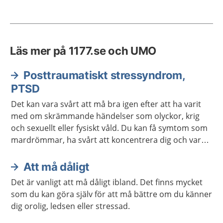
Läs mer på 1177.se och UMO
Posttraumatiskt stressyndrom,
PTSD
Det kan vara svårt att må bra igen efter att ha varit
med om skrämmande händelser som olyckor, krig
och sexuellt eller fysiskt våld. Du kan få symtom som
mardrömmar, ha svårt att koncentrera dig och vara
lättretad. Med rätt behandling har många med
posttraumatiskt stressyndrom goda chanser att må
Att må dåligt
bra igen.
Det är vanligt att må dåligt ibland. Det finns mycket
som du kan göra själv för att må bättre om du känner
dig orolig, ledsen eller stressad.