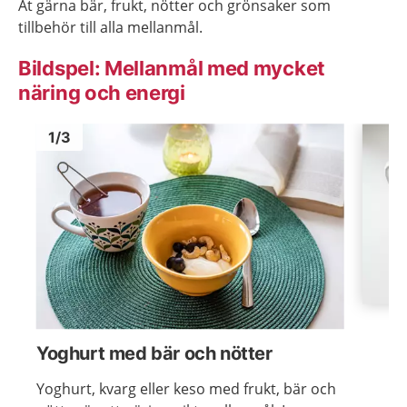
Ät gärna bär, frukt, nötter och grönsaker som
tillbehör till alla mellanmål.
Bildspel: Mellanmål med mycket
näring och energi
Bild
1
Bild
1
1
/
3
Visa föregående bild
Visa n
Yoghurt med bär och nötter
Yoghurt, kvarg eller keso med frukt, bär och