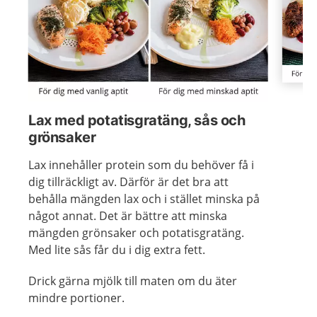
Visa föregående bild
Visa n
Lax med potatisgratäng, sås och
grönsaker
Lax innehåller protein som du behöver få i
dig tillräckligt av. Därför är det bra att
behålla mängden lax och i stället minska på
något annat. Det är bättre att minska
mängden grönsaker och potatisgratäng.
Med lite sås får du i dig extra fett.
Drick gärna mjölk till maten om du äter
mindre portioner.