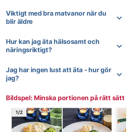
Viktigt med bra matvanor när du
blir äldre
Hur kan jag äta hälsosamt och
näringsriktigt?
Jag har ingen lust att äta - hur gör
jag?
Bildspel: Minska portionen på rätt sätt
Bild
1
Bild
1
1
/
2