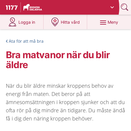
Du har valt region
Dalarna
.
Till startsidan för 1177
på 1177.se
på 1177.se
Meny
Logga in
Hitta vård
Äta för att må bra
Bra matvanor när du blir
äldre
När du blir äldre minskar kroppens behov av
energi från maten. Det beror på att
ämnesomsättningen i kroppen sjunker och att du
ofta rör på dig mindre än tidigare. Du måste ändå
få i dig den näring kroppen behöver.