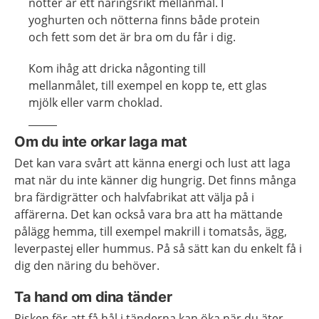
nötter är ett näringsrikt mellanmål. I
yoghurten och nötterna finns både protein
och fett som det är bra om du får i dig.
Kom ihåg att dricka någonting till
mellanmålet, till exempel en kopp te, ett glas
mjölk eller varm choklad.
Om du inte orkar laga mat
Det kan vara svårt att känna energi och lust att laga
mat när du inte känner dig hungrig. Det finns många
bra färdigrätter och halvfabrikat att välja på i
affärerna. Det kan också vara bra att ha mättande
pålägg hemma, till exempel makrill i tomatsås, ägg,
leverpastej eller hummus. På så sätt kan du enkelt få i
dig den näring du behöver.
Ta hand om dina tänder
Risken för att få hål i tänderna kan öka när du äter