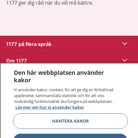
1177 ger dig råd när du vill må bättre.
Visa inn
1177 på flera språk
Visa inn
Om 1177
Den här webbplatsen använder
Visa inn
Kontakt
kakor
Vi använder kakor, cookies, för att ge dig en förbättrad
upplevelse, sammanställa statistik och för att viss
Behandling av personuppgifter
nödvändig funktionalitet ska fungera på webbplatsen.
Läs mer om hur vi använder kakor
Hantering av kakor
HANTERA KAKOR
Inställningar för kakor