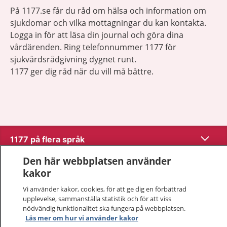
På 1177.se får du råd om hälsa och information om
sjukdomar och vilka mottagningar du kan kontakta.
Logga in för att läsa din journal och göra dina
vårdärenden. Ring telefonnummer 1177 för
sjukvårdsrådgivning dygnet runt.
1177 ger dig råd när du vill må bättre.
Visa inn
1177 på flera språk
Den här webbplatsen använder
Visa inn
Om 1177
kakor
Vi använder kakor, cookies, för att ge dig en förbättrad
Visa inn
Kontakt
upplevelse, sammanställa statistik och för att viss
nödvändig funktionalitet ska fungera på webbplatsen.
Läs mer om hur vi använder kakor