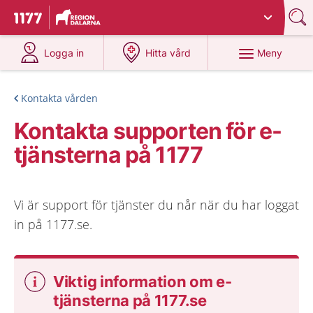
Du har valt region
Dalarna
.
Till startsidan för 1177
på 1177.se
på 1177.se
Meny
Logga in
Hitta vård
Kontakta vården
Kontakta supporten för e-
tjänsterna på 1177
Vi är support för tjänster du når när du har loggat
in på 1177.se.
Viktig information om e-
tjänsterna på 1177.se