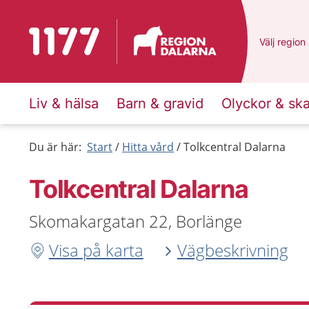
Till startsidan för 1177
Du har val
Välj
en ann
region
Liv & hälsa
Barn & gravid
Olyckor & sk
Du är här:
Start
Hitta vård
Tolkcentral Dalarna
Tolkcentral Dalarna
Skomakargatan 22, Borlänge
Visa på karta
Vägbeskrivning