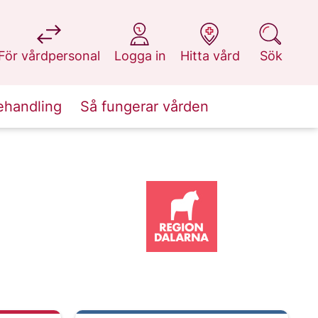
på 1177.se
på 1177.se
på 1177.se
på 1177.se
För vårdpersonal
Logga in
Hitta vård
Sök
ehandling
Så fungerar vården