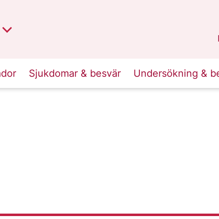
t region
an
Dalarna
.
ador
Sjukdomar & besvär
Undersökning & b