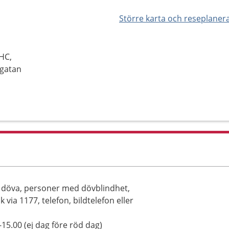
Större karta och reseplaner
HC,
rgatan
ll döva, personer med dövblindhet,
via 1177, telefon, bildtelefon eller
15.00 (ej dag före röd dag)