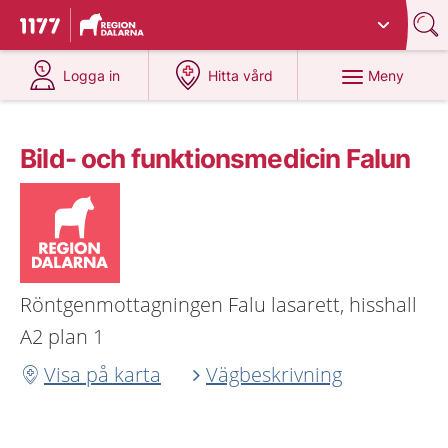
Du har valt region
Dalarna
.
Till startsidan för 1177
på 1177.se
på 1177.se
Meny
Logga in
Hitta vård
Bild- och funktionsmedicin Falun
Röntgenmottagningen Falu lasarett, hisshall
A2 plan 1
Visa på karta
Vägbeskrivning