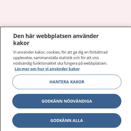
Visa inn
Den här webbplatsen använder
1177 på flera språk
kakor
Visa inn
Om 1177
Vi använder kakor, cookies, för att ge dig en förbättrad
upplevelse, sammanställa statistik och för att viss
nödvändig funktionalitet ska fungera på webbplatsen.
Visa inn
Kontakt
Läs mer om hur vi använder kakor
HANTERA KAKOR
Behandling av personuppgifter
GODKÄNN NÖDVÄNDIGA
Hantering av kakor
Inställningar för kakor
GODKÄNN ALLA