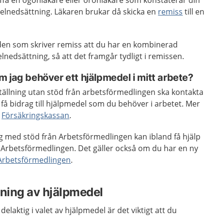
räffa en ögonläkare eller öronläkare som konstaterar din
selnedsättning. Läkaren brukar då skicka en
remiss
till en
 den som skriver remiss att du har en kombinerad
nedsättning, så att det framgår tydligt i remissen.
 jag behöver ett hjälpmedel i mitt arbete?
tällning utan stöd från arbetsförmedlingen ska kontakta
 få bidrag till hjälpmedel som du behöver i arbetet. Mer
s
Försäkringskassan
.
g med stöd från Arbetsförmedlingen kan ibland få hjälp
n Arbetsförmedlingen. Det gäller också om du har en ny
Arbetsförmedlingen
.
ning av hjälpmedel
delaktig i valet av hjälpmedel är det viktigt att du