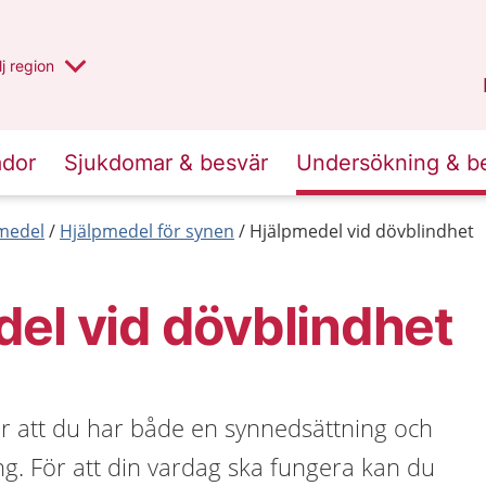
 har valt region
j
en annan
region
Blekinge
.
ador
Sjukdomar & besvär
Undersökning & b
medel
Hjälpmedel för synen
Hjälpmedel vid dövblindhet
el vid dövblindhet
r att du har både en synnedsättning och
g. För att din vardag ska fungera kan du