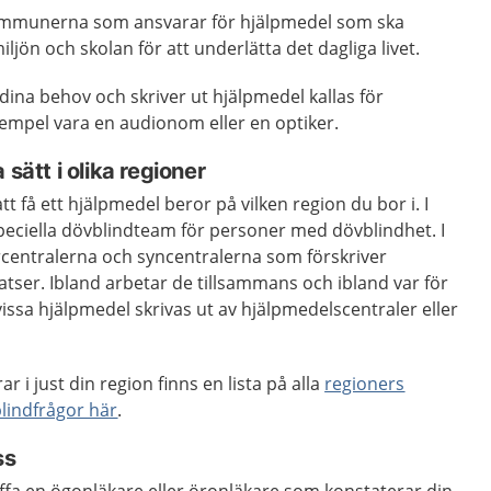
ommunerna som ansvarar för hjälpmedel som ska
jön och skolan för att underlätta det dagliga livet.
ina behov och skriver ut hjälpmedel kallas för
exempel vara en audionom eller en optiker.
 sätt i olika regioner
t få ett hjälpmedel beror på vilken region du bor i. I
speciella dövblindteam för personer med dövblindhet. I
rcentralerna och syncentralerna som förskriver
tser. Ibland arbetar de tillsammans och ibland var för
 vissa hjälpmedel skrivas ut av hjälpmedelscentraler eller
ar i just din region finns en lista på alla
regioners
lindfrågor här
.
ss