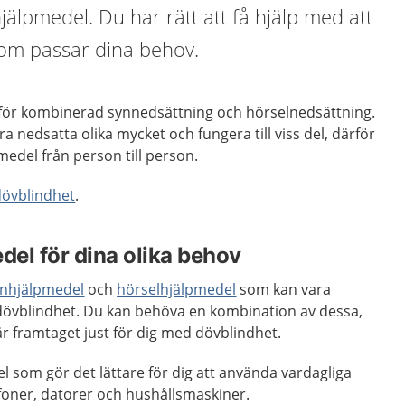
jälpmedel. Du har rätt att få hjälp med att
om passar dina behov.
 för kombinerad synnedsättning och hörselnedsättning.
a nedsatta olika mycket och fungera till viss del, därför
medel från person till person.
dövblindhet
.
del för dina olika behov
ynhjälpmedel
och
hörselhjälpmedel
som kan vara
övblindhet. Du kan behöva en kombination av dessa,
är framtaget just för dig med dövblindhet.
l som gör det lättare för dig att använda vardagliga
oner, datorer och hushållsmaskiner.