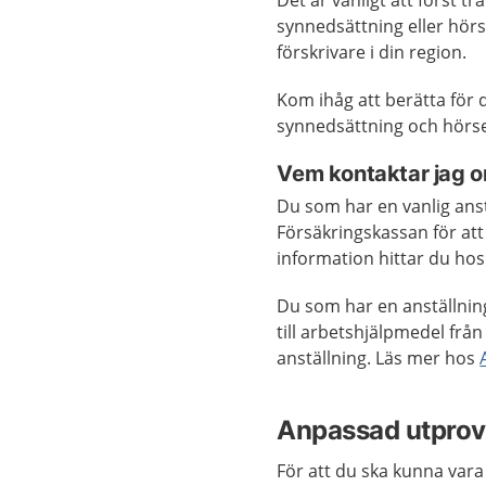
Det är vanligt att först t
synnedsättning eller hör
förskrivare i din region.
Kom ihåg att berätta för
synnedsättning och hörsel
Vem kontaktar jag om
Du som har en vanlig ans
Försäkringskassan för att
information hittar du ho
Du som har en anställnin
till arbetshjälpmedel frå
anställning. Läs mer hos
Anpassad utprov
För att du ska kunna vara 