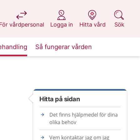
på 1177.se
på 1177.se
på 1177.se
på 1177.se
För vårdpersonal
Logga in
Hitta vård
Sök
ehandling
Så fungerar vården
Hitta på sidan
Det finns hjälpmedel för dina
olika behov
Vem kontaktar jag om jag