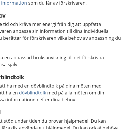
n information
som du får av förskrivaren.
ov
e tid och kräva mer energi från dig att uppfatta
aren anpassa sin information till dina individuella
du berättar för förskrivaren vilka behov av anpassning du
a en anpassad bruksanvisning till det förskrivna
sa själv.
vblindtolk
 att ha med en dövblindtolk på dina möten med
att ha en
dövblindtolk
med på alla möten om din
ssa informationen efter dina behov.
d
rätt stöd under tiden du provar hjälpmedel. Du kan
t lära dig använda ett hjälpmedel. Du kan också behöva