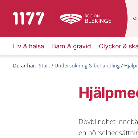
Till startsidan för 1177
Du
Väl
Liv & hälsa
Barn & gravid
Olyckor & sk
Du är här:
Start
Undersökning & behandling
Hjälp
Hjälpmed
Dövblindhet innebä
en hörselnedsättnin