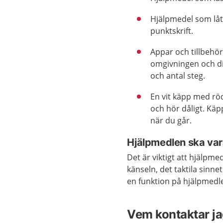
Hjälpmedel som låt
punktskrift.
Appar och tillbehör
omgivningen och din
och antal steg.
En vit käpp med rö
och hör dåligt. Käp
när du går.
Hjälpmedlen ska var
Det är viktigt att hjälpme
känseln, det taktila sinne
en funktion på hjälpmedle
Vem kontaktar ja