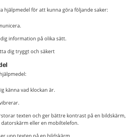
a hjälpmedel för att kunna göra följande saker:
municera.
 dig information på olika sätt.
tta dig tryggt och säkert
del
hjälpmedel:
ig känna vad klockan är.
ibrerar.
storar texten och ger bättre kontrast på en bildskärm,
n datorskärm eller en mobiltelefon.
er upp texten på en bildskärm.