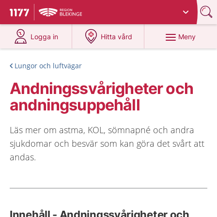
Du har valt region
Blekinge
.
Till startsidan för 1177
på 1177.se
på 1177.se
Meny
Logga in
Hitta vård
Lungor och luftvägar
Andningssvårigheter och
andningsuppehåll
Läs mer om astma, KOL, sömnapné och andra
sjukdomar och besvär som kan göra det svårt att
andas.
Innehåll - Andningssvårigheter och