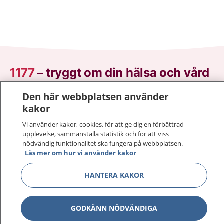
1177
–
tryggt om din hälsa och vård
Den här webbplatsen använder
På 1177.se får du råd om hälsa och information om
kakor
sjukdomar och vilka mottagningar du kan kontakta.
Logga in för att läsa din journal och göra dina
Vi använder kakor, cookies, för att ge dig en förbättrad
vårdärenden. Ring telefonnummer 1177 för
upplevelse, sammanställa statistik och för att viss
sjukvårdsrådgivning dygnet runt.
nödvändig funktionalitet ska fungera på webbplatsen.
Läs mer om hur vi använder kakor
1177 ger dig råd när du vill må bättre.
HANTERA KAKOR
GODKÄNN NÖDVÄNDIGA
Visa inn
1177 på flera språk