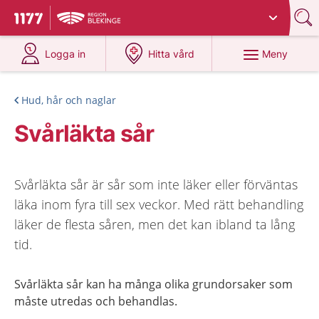
Du har valt region
Blekinge
.
Till startsidan för 1177
på 1177.se
på 1177.se
Meny
Logga in
Hitta vård
Hud, hår och naglar
Svårläkta sår
Svårläkta sår är sår som inte läker eller förväntas
läka inom fyra till sex veckor. Med rätt behandling
läker de flesta såren, men det kan ibland ta lång
tid.
Svårläkta sår kan ha många olika grundorsaker som
måste utredas och behandlas.