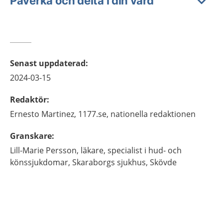
Påverka och delta i din vård
Senast uppdaterad
:
2024-03-15
Redaktör
:
Ernesto
Martinez,
1177.se, nationella redaktionen
Granskare
:
Lill-Marie
Persson,
läkare, specialist i hud- och
könssjukdomar,
Skaraborgs sjukhus,
Skövde