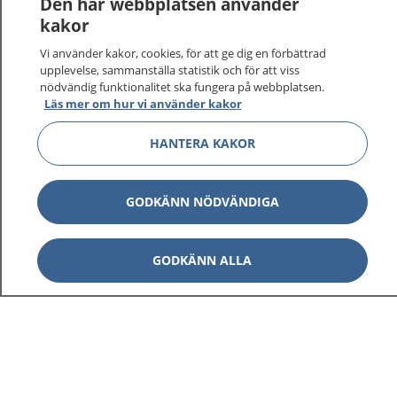
Den här webbplatsen använder
kakor
På 1177.se får du råd om hälsa och information om
Vi använder kakor, cookies, för att ge dig en förbättrad
sjukdomar och vilka mottagningar du kan kontakta.
upplevelse, sammanställa statistik och för att viss
Logga in för att läsa din journal och göra dina
nödvändig funktionalitet ska fungera på webbplatsen.
vårdärenden. Ring telefonnummer 1177 för
Läs mer om hur vi använder kakor
sjukvårdsrådgivning dygnet runt.
1177 ger dig råd när du vill må bättre.
HANTERA KAKOR
GODKÄNN NÖDVÄNDIGA
Visa inn
GODKÄNN ALLA
1177 på flera språk
Visa inn
Om 1177
Visa inn
Kontakt