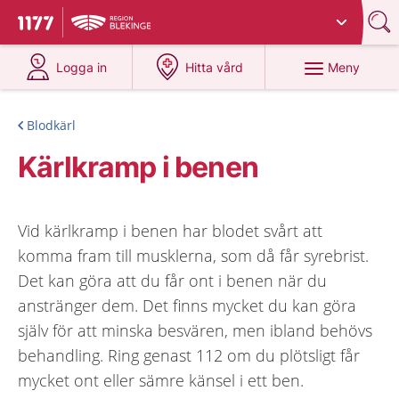
Du har valt region
Blekinge
.
Till startsidan för 1177
på 1177.se
på 1177.se
Meny
Logga in
Hitta vård
Blodkärl
Kärlkramp i benen
Vid kärlkramp i benen har blodet svårt att
komma fram till musklerna, som då får syrebrist.
Det kan göra att du får ont i benen när du
anstränger dem. Det finns mycket du kan göra
själv för att minska besvären, men ibland behövs
behandling. Ring genast 112 om du plötsligt får
mycket ont eller sämre känsel i ett ben.