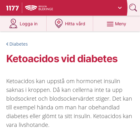
Du har valt region
Blekinge
.
Till startsidan för 1177
på 1177.se
på 1177.se
Meny
Logga in
Hitta vård
Diabetes
Ketoacidos vid diabetes
Ketoacidos kan uppstå om hormonet insulin
saknas i kroppen. Då kan cellerna inte ta upp
blodsockret och blodsockervärdet stiger. Det kan
till exempel hända om man har obehandlad
diabetes eller glömt ta sitt insulin. Ketoacidos kan
vara livshotande.