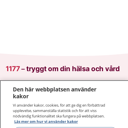
1177
–
tryggt om din hälsa och vård
På 1177.se får du råd om hälsa och information om
Den här webbplatsen använder
sjukdomar och vilka mottagningar du kan kontakta.
kakor
Logga in för att läsa din journal och göra dina
vårdärenden. Ring telefonnummer 1177 för
Vi använder kakor, cookies, för att ge dig en förbättrad
sjukvårdsrådgivning dygnet runt.
upplevelse, sammanställa statistik och för att viss
1177 ger dig råd när du vill må bättre.
nödvändig funktionalitet ska fungera på webbplatsen.
Läs mer om hur vi använder kakor