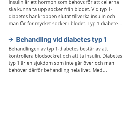
Insulin är ett hormon som behövs för att cellerna
ska kunna ta upp socker från blodet. Vid typ 1-
diabetes har kroppen slutat tillverka insulin och
man får för mycket socker i blodet. Typ 1-diabetes
är en sjukdom man har hela livet. Man behöver få
behandling med insulin och kontrollera
Behandling vid diabetes typ 1
blodsockret regelbundet.
Behandlingen av typ 1-diabetes består av att
kontrollera blodsockret och att ta insulin. Diabetes
typ 1 är en sjukdom som inte går över och man
behöver därför behandling hela livet. Med
behandling går det att må bra och leva ett aktivt liv.