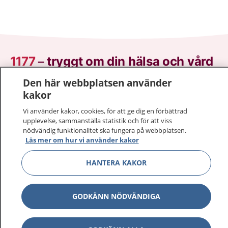
1177
–
tryggt om din hälsa och vård
Den här webbplatsen använder
På 1177.se får du råd om hälsa och information om
kakor
sjukdomar och vilka mottagningar du kan kontakta.
Logga in för att läsa din journal och göra dina
Vi använder kakor, cookies, för att ge dig en förbättrad
upplevelse, sammanställa statistik och för att viss
vårdärenden. Ring telefonnummer 1177 för
nödvändig funktionalitet ska fungera på webbplatsen.
sjukvårdsrådgivning dygnet runt.
Läs mer om hur vi använder kakor
1177 ger dig råd när du vill må bättre.
HANTERA KAKOR
GODKÄNN NÖDVÄNDIGA
Visa inn
1177 på flera språk