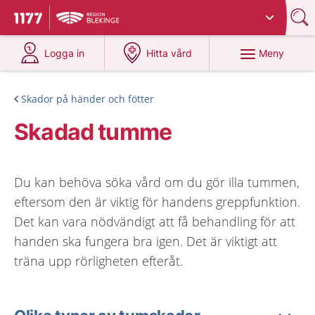
Du har valt region
Blekinge
.
Till startsidan för 1177
på 1177.se
på 1177.se
Meny
Logga in
Hitta vård
Skador på händer och fötter
Skadad tumme
Du kan behöva söka vård om du gör illa tummen,
eftersom den är viktig för handens greppfunktion.
Det kan vara nödvändigt att få behandling för att
handen ska fungera bra igen. Det är viktigt att
träna upp rörligheten efteråt.