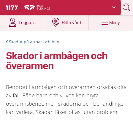
Du har valt region
Blekinge
.
Till startsidan för 1177
på 1177.se
på 1177.se
Meny
Logga in
Hitta vård
Skador på armar och ben
Skador i armbågen och
överarmen
Benbrott i armbågen och överarmen orsakas ofta
av fall. Både barn och vuxna kan bryta
överarmsbenet, men skadorna och behandlingen
kan variera. Skadan läker oftast utan problem.