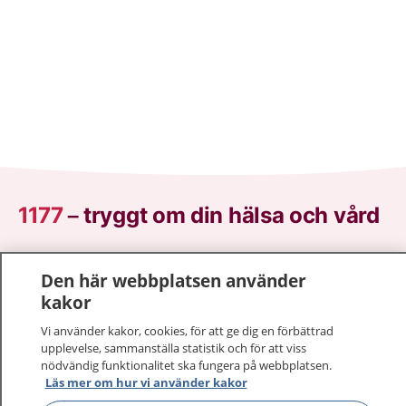
1177
–
tryggt om din hälsa och vård
På 1177.se får du råd om hälsa och information om
Den här webbplatsen använder
sjukdomar och vilka mottagningar du kan kontakta.
kakor
Logga in för att läsa din journal och göra dina
vårdärenden. Ring telefonnummer 1177 för
Vi använder kakor, cookies, för att ge dig en förbättrad
sjukvårdsrådgivning dygnet runt.
upplevelse, sammanställa statistik och för att viss
nödvändig funktionalitet ska fungera på webbplatsen.
1177 ger dig råd när du vill må bättre.
Läs mer om hur vi använder kakor