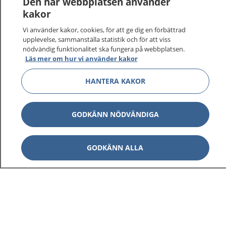
Den här webbplatsen använder
kakor
Vi använder kakor, cookies, för att ge dig en förbättrad
upplevelse, sammanställa statistik och för att viss
1177
–
tryggt om din hälsa och vård
nödvändig funktionalitet ska fungera på webbplatsen.
Läs mer om hur vi använder kakor
På 1177.se får du råd om hälsa och information om
sjukdomar och vilka mottagningar du kan kontakta.
HANTERA KAKOR
Logga in för att läsa din journal och göra dina
vårdärenden. Ring telefonnummer 1177 för
sjukvårdsrådgivning dygnet runt.
GODKÄNN NÖDVÄNDIGA
1177 ger dig råd när du vill må bättre.
GODKÄNN ALLA
Visa inn
1177 på flera språk
Visa inn
Om 1177