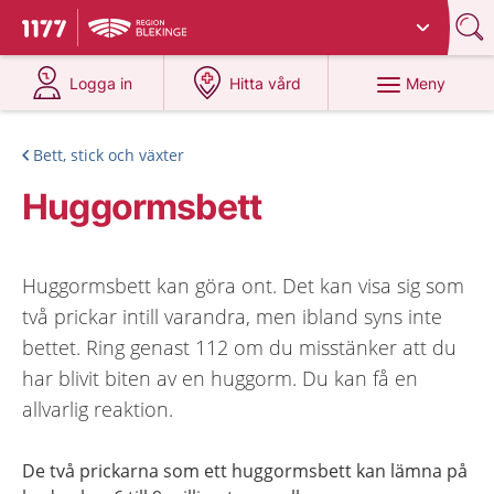
Du har valt region
Blekinge
.
Till startsidan för 1177
på 1177.se
på 1177.se
Meny
Logga in
Hitta vård
Bett, stick och växter
Huggormsbett
Huggormsbett kan göra ont. Det kan visa sig som
två prickar intill varandra, men ibland syns inte
bettet. Ring genast 112 om du misstänker att du
har blivit biten av en huggorm. Du kan få en
allvarlig reaktion.
De två prickarna som ett huggormsbett kan lämna på