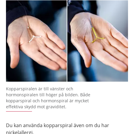
Kopparspiralen är till vänster och
hormonspiralen till höger på bilden. Både
kopparspiral och hormonspiral är mycket
effektiva skydd mot graviditet.
Du kan använda kopparspiral även om du har
nickelallergi.