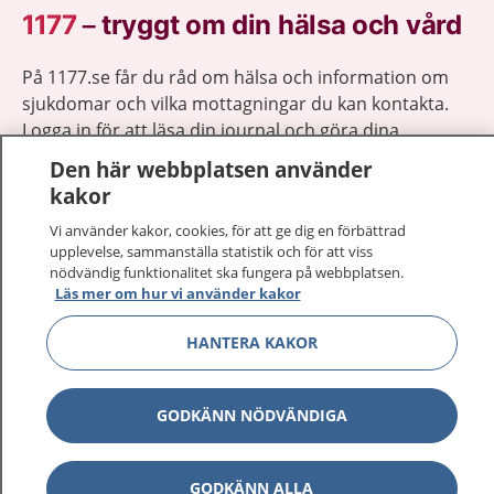
1177
–
tryggt om din hälsa och vård
På 1177.se får du råd om hälsa och information om
sjukdomar och vilka mottagningar du kan kontakta.
Logga in för att läsa din journal och göra dina
vårdärenden. Ring telefonnummer 1177 för
Den här webbplatsen använder
sjukvårdsrådgivning dygnet runt.
kakor
1177 ger dig råd när du vill må bättre.
Vi använder kakor, cookies, för att ge dig en förbättrad
upplevelse, sammanställa statistik och för att viss
nödvändig funktionalitet ska fungera på webbplatsen.
Läs mer om hur vi använder kakor
HANTERA KAKOR
Visa inn
1177 på flera språk
Visa inn
GODKÄNN NÖDVÄNDIGA
Om 1177
Visa inn
Kontakt
GODKÄNN ALLA