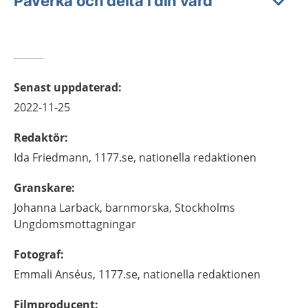
Påverka och delta i din vård
Senast uppdaterad
:
2022-11-25
Redaktör
:
Ida
Friedmann,
1177.se, nationella redaktionen
Granskare
:
Johanna
Larback,
barnmorska,
Stockholms
Ungdomsmottagningar
Fotograf
:
Emmali
Anséus,
1177.se, nationella redaktionen
Filmproducent
: