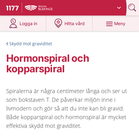
Du har valt region
Blekinge
.
Till startsidan för 1177
på 1177.se
på 1177.se
Meny
Logga in
Hitta vård
Skydd mot graviditet
Hormonspiral och
kopparspiral
Spiralerna är några centimeter långa och ser ut
som bokstaven T. De påverkar miljön inne i
livmodern och gör så att du inte kan bli gravid.
Både kopparspiral och hormonspiral är mycket
effektiva skydd mot graviditet.