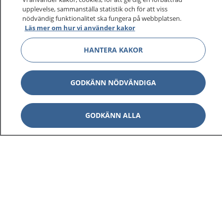
upplevelse, sammanställa statistik och för att viss
1177 ger dig råd när du vill må bättre.
nödvändig funktionalitet ska fungera på webbplatsen.
Läs mer om hur vi använder kakor
HANTERA KAKOR
Visa inn
1177 på flera språk
GODKÄNN NÖDVÄNDIGA
Visa inn
Om 1177
GODKÄNN ALLA
Visa inn
Kontakt
Behandling av personuppgifter
Hantering av kakor
Inställningar för kakor