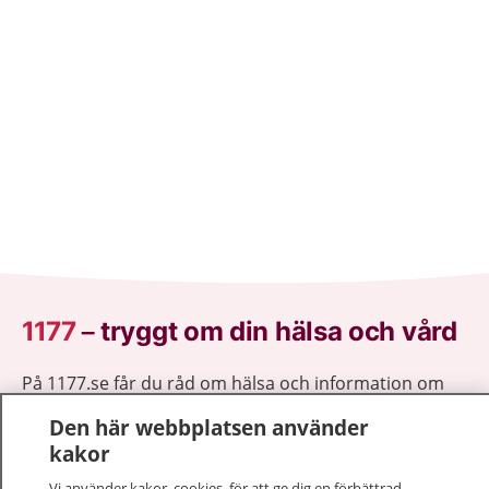
1177
–
tryggt om din hälsa och vård
På 1177.se får du råd om hälsa och information om
sjukdomar och vilka mottagningar du kan kontakta.
Den här webbplatsen använder
Logga in för att läsa din journal och göra dina
kakor
vårdärenden. Ring telefonnummer 1177 för
sjukvårdsrådgivning dygnet runt.
Vi använder kakor, cookies, för att ge dig en förbättrad