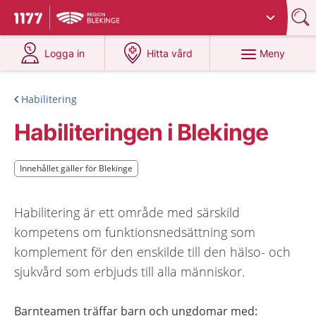
Du har valt region
Blekinge
.
Till startsidan för 1177
på 1177.se
på 1177.se
Meny
Logga in
Hitta vård
Habilitering
Habiliteringen i Blekinge
Innehållet gäller för Blekinge
Innehållet gäller för Blekinge
Habilitering är ett område med särskild
kompetens om funktionsnedsättning som
komplement för den enskilde till den hälso- och
sjukvård som erbjuds till alla människor.
Barnteamen träffar barn och ungdomar med:​