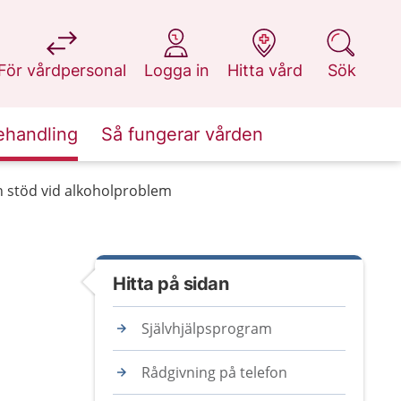
på 1177.se
på 1177.se
på 1177.se
på 1177.se
För vårdpersonal
Logga in
Hitta vård
Sök
ehandling
Så fungerar vården
 stöd vid alkoholproblem
Hitta på sidan
Självhjälpsprogram
Rådgivning på telefon