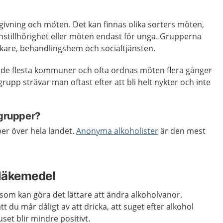
givning och möten. Det kan finnas olika sorters möten,
nstillhörighet eller möten endast för unga. Grupperna
are, behandlingshem och socialtjänsten.
 i de flesta kommuner och ofta ordnas möten flera gånger
sgrupp strävar man oftast efter att bli helt nykter och inte
sgrupper?
per över hela landet.
Anonyma alkoholister
är den mest
läkemedel
 som kan göra det lättare att ändra alkoholvanor.
 du mår dåligt av att dricka, att suget efter alkohol
uset blir mindre positivt.