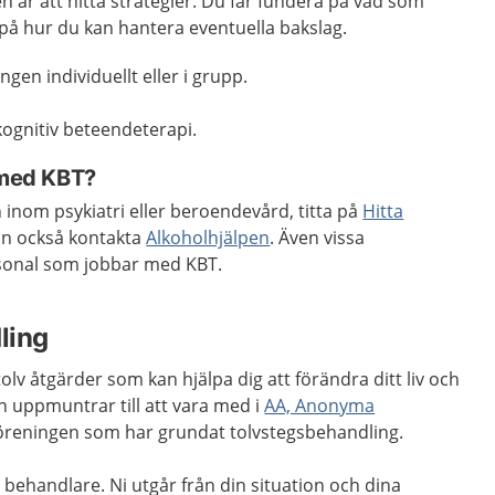
en är att hitta strategier. Du får fundera på vad som
 på hur du kan hantera eventuella bakslag.
gen individuellt eller i grupp.
kognitiv beteendeterapi.
p med KBT?
 inom psykiatri eller beroendevård, titta på
Hitta
an också kontakta
Alkoholhjälpen
. Även vissa
rsonal som jobbar med KBT.
ling
olv åtgärder som kan hjälpa dig att förändra ditt liv och
n uppmuntrar till att vara med i
AA, Anonyma
föreningen som har grundat tolvstegsbehandling.
 behandlare. Ni utgår från din situation och dina