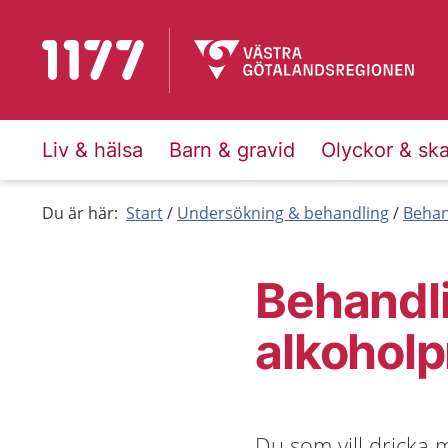
Till startsidan för 1177
Liv & hälsa
Barn & gravid
Olyckor & sk
Du är här:
Start
Undersökning & behandling
Behan
Behandli
alkohol
Du som vill dricka 