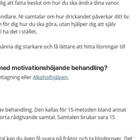
ig att fatta beslut om hur du ska ändra dina vanor.
dlare. Ni samtalar om hur drickandet påverkar ditt liv.
för dig hur du ska göra, utan hjälper dig att själv
 ha det i stället.
na dig starkare och få lättare att hitta lösningar till
p med motivationshöjande behandling?
tagning eller
Alkoholhjälpen
.
av behandling. Den kallas för 15-metoden bland annat
korta rådgivande samtal. Samtalen brukar vara 15
l kan du även få svara på frågor och ta blodprover. Det