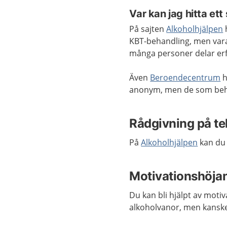
Var kan jag hitta et
På sajten
Alkoholhjälpen
KBT-behandling, men vara
många personer delar er
Även
Beroendecentrum
h
anonym, men de som be
Rådgivning på te
På
Alkoholhjälpen
kan du 
Motivationshöja
Du kan bli hjälpt av mot
alkoholvanor, men kanske