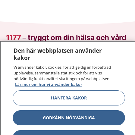
1177
–
tryggt om din hälsa och vård
Den här webbplatsen använder
På 1177.se får du råd om hälsa och information om
kakor
sjukdomar och vilka mottagningar du kan kontakta.
Logga in för att läsa din journal och göra dina
Vi använder kakor, cookies, för att ge dig en förbättrad
vårdärenden. Ring telefonnummer 1177 för
upplevelse, sammanställa statistik och för att viss
nödvändig funktionalitet ska fungera på webbplatsen.
sjukvårdsrådgivning dygnet runt.
Läs mer om hur vi använder kakor
1177 ger dig råd när du vill må bättre.
HANTERA KAKOR
GODKÄNN NÖDVÄNDIGA
Visa inn
1177 på flera språk