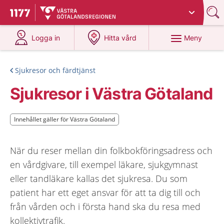
Du har valt region
Västra Götaland
.
Till startsidan för 1177
på 1177.se
på 1177.se
Meny
Logga in
Hitta vård
Sjukresor och färdtjänst
Sjukresor i Västra Götaland
Innehållet gäller för Västra Götaland
Innehållet gäller för Västra Götaland
När du reser mellan din folkbokföringsadress och
en vårdgivare, till exempel läkare, sjukgymnast
eller tandläkare kallas det sjukresa. Du som
patient har ett eget ansvar för att ta dig till och
från vården och i första hand ska du resa med
kollektivtrafik.