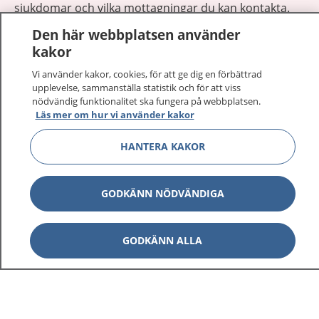
sjukdomar och vilka mottagningar du kan kontakta.
Logga in för att läsa din journal och göra dina
Den här webbplatsen använder
vårdärenden. Ring telefonnummer 1177 för
kakor
sjukvårdsrådgivning dygnet runt.
Vi använder kakor, cookies, för att ge dig en förbättrad
1177 ger dig råd när du vill må bättre.
upplevelse, sammanställa statistik och för att viss
nödvändig funktionalitet ska fungera på webbplatsen.
Läs mer om hur vi använder kakor
HANTERA KAKOR
Visa inn
1177 på flera språk
GODKÄNN NÖDVÄNDIGA
Visa inn
Om 1177
GODKÄNN ALLA
Visa inn
Kontakt
Behandling av personuppgifter