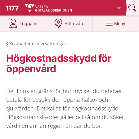
Du har valt region
Västra Götaland
.
Till startsidan för 1177
på 1177.se
på 1177.se
Meny
Logga in
Hitta vård
Kostnader och ersättningar
Högkostnadsskydd för
öppenvård
Det finns en gräns för hur mycket du behöver
betala för besök i den öppna hälso- och
sjukvården. Det kallas för högkostnadsskydd.
Högkostnadsskyddet gäller också om du söker
vård i en annan region än där du bor.