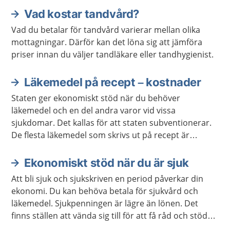
Vad kostar tandvård?
Vad du betalar för tandvård varierar mellan olika
mottagningar. Därför kan det löna sig att jämföra
priser innan du väljer tandläkare eller tandhygienist.
Läkemedel på recept – kostnader
Staten ger ekonomiskt stöd när du behöver
läkemedel och en del andra varor vid vissa
sjukdomar. Det kallas för att staten subventionerar.
De flesta läkemedel som skrivs ut på recept är
subventionerade. Detta skydd mot höga kostnader
kallas i dagligt tal för högkostnadsskyddet.
Ekonomiskt stöd när du är sjuk
Att bli sjuk och sjukskriven en period påverkar din
ekonomi. Du kan behöva betala för sjukvård och
läkemedel. Sjukpenningen är lägre än lönen. Det
finns ställen att vända sig till för att få råd och stöd
om du inte klarar av att betala dina utgifter.