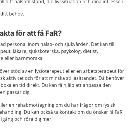
l ditt hälsotillstånd, din livssituation och dina intressen.
 ditt behov.
kta för att få FaR?
rad personal inom hälso- och sjukvården. Det kan till
eut, läkare, sjuksköterska, psykolog, dietist,
re eller barnmorska.
ver stöd av en fysioterapeut eller en arbetsterapeut för
k aktivitet och för att minska stillasittandet. Då behöver
boka en tid direkt. Du kan få hjälp att anpassa den
den passar dig.
 eller en rehabmottagning om du har frågor om fysisk
behandling. Du kan också ta kontakt om du önskar få FaR
igång och röra dig mer.