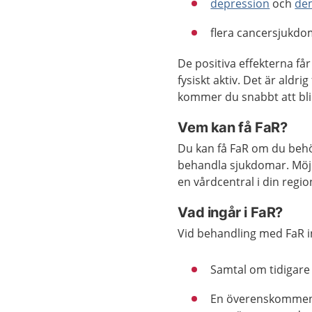
depression
och
de
flera cancersjukdo
De positiva effekterna får
fysiskt aktiv. Det är aldr
kommer du snabbt att bli 
Vem kan få FaR?
Du kan få FaR om du behöve
behandla sjukdomar. Möjl
en vårdcentral i din regi
Vad ingår i FaR?
Vid behandling med FaR i
Samtal om tidigare 
En överenskommen sk