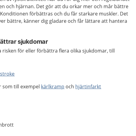
en och hjärnan. Det gör att du orkar mer och mår bättre
. Konditionen förbättras och du får starkare muskler. Det
ver bättre, känner dig gladare och får lättare att hantera
ättrar sjukdomar
 risken för eller förbättra flera olika sjukdomar, till
h
stroke
r som till exempel
kärlkramp
och
hjärtinfarkt
nbrott