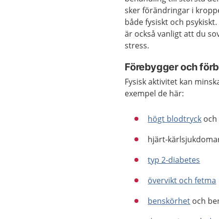
sker förändringar i kropp
både fysiskt och psykiskt
är också vanligt att du so
stress.
Förebygger och förb
Fysisk aktivitet kan minska
exempel de här:
högt blodtryck
oc
hjärt-kärlsjukdoma
typ 2-diabetes
övervikt och fetma
benskörhet
och be