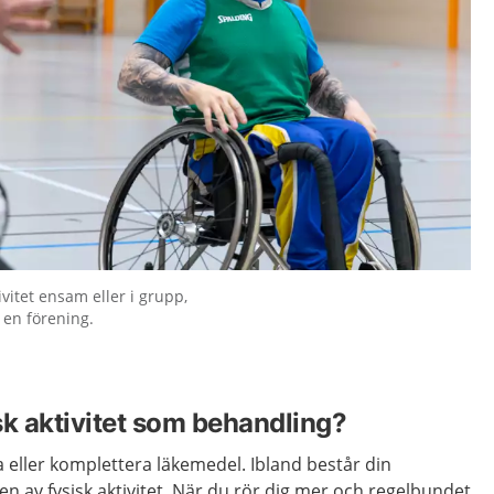
ivitet ensam eller i grupp,
 en förening.
sk aktivitet som behandling?
ta eller komplettera läkemedel. Ibland består din
len av fysisk aktivitet. När du rör dig mer och regelbundet