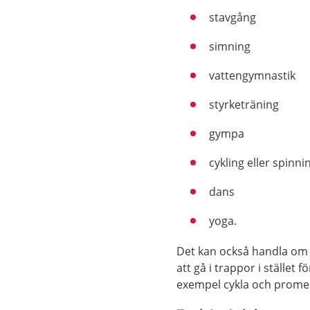
stavgång
simning
vattengymnastik
styrketräning
gympa
cykling eller spinni
dans
yoga.
Det kan också handla om a
att gå i trappor i stället f
exempel cykla och prom