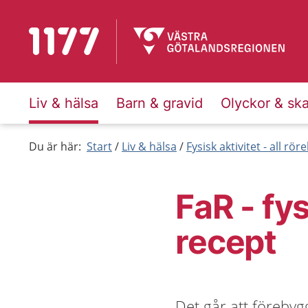
Till startsidan för 1177
Liv & hälsa
Barn & gravid
Olyckor & sk
Du är här:
Start
Liv & hälsa
Fysisk aktivitet - all rör
FaR - fys
recept
Det går att föreby