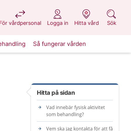
på 1177.se
på 1177.se
på 1177.se
på 1177.se
För vårdpersonal
Logga in
Hitta vård
Sök
ehandling
Så fungerar vården
Hitta på sidan
Vad innebär fysisk aktivitet
som behandling?
Vem ska jag kontakta för att få