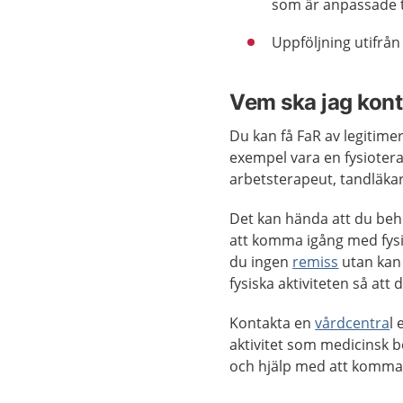
som är anpassade til
Uppföljning utifrån
Vem ska jag konta
Du kan få FaR av legitime
exempel vara en fysioterap
arbetsterapeut, tandläka
Det kan hända att du behö
att komma igång med fysis
du ingen
remiss
utan kan 
fysiska aktiviteten så att 
Kontakta en
vårdcentra
l
aktivitet som medicinsk 
och hjälp med att komma 