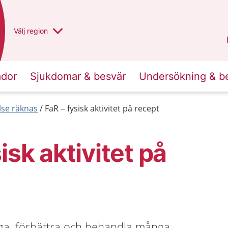
Du har valt region
Välj
en annan
region
Västra Götaland
.
ador
Sjukdomar & besvär
Undersökning & b
else räknas
FaR – fysisk aktivitet på recept
isk aktivitet på
gga, förbättra och behandla många