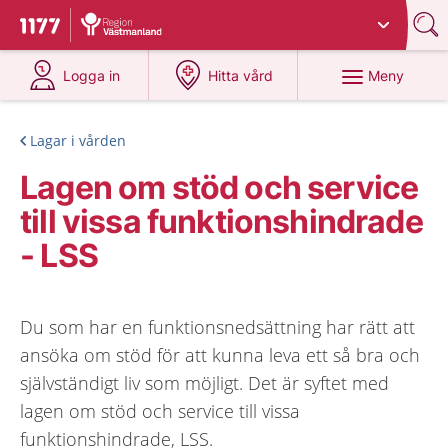
Du har valt region
Västmanland
.
Till startsidan för 1177
på 1177.se
på 1177.se
Meny
Logga in
Hitta vård
Lagar i vården
Lagen om stöd och service
till vissa funktionshindrade
- LSS
Du som har en funktionsnedsättning har rätt att
ansöka om stöd för att kunna leva ett så bra och
självständigt liv som möjligt. Det är syftet med
lagen om stöd och service till vissa
funktionshindrade, LSS.