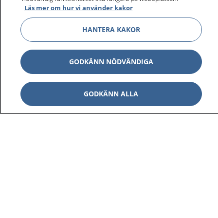
Läs mer om hur vi använder kakor
HANTERA KAKOR
Visa inn
1177 på flera språk
GODKÄNN NÖDVÄNDIGA
Visa inn
Om 1177
GODKÄNN ALLA
Visa inn
Kontakt
Behandling av personuppgifter
Hantering av kakor
Inställningar för kakor