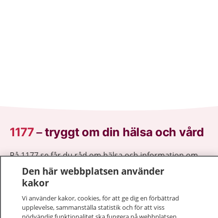
1177
–
tryggt om din hälsa och vård
På 1177.se får du råd om hälsa och information om
sjukdomar och vilka mottagningar du kan kontakta.
Den här webbplatsen använder
Logga in för att läsa din journal och göra dina
kakor
vårdärenden. Ring telefonnummer 1177 för
Vi använder kakor, cookies, för att ge dig en förbättrad
sjukvårdsrådgivning dygnet runt.
upplevelse, sammanställa statistik och för att viss
1177 ger dig råd när du vill må bättre.
nödvändig funktionalitet ska fungera på webbplatsen.