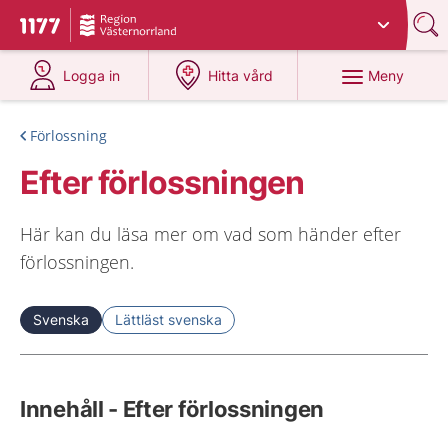
Du har valt region
Västernorrland
.
Till startsidan för 1177
på 1177.se
på 1177.se
Meny
Logga in
Hitta vård
Förlossning
Efter förlossningen
Här kan du läsa mer om vad som händer efter
förlossningen.
Svenska
Lättläst svenska
Innehåll - Efter förlossningen