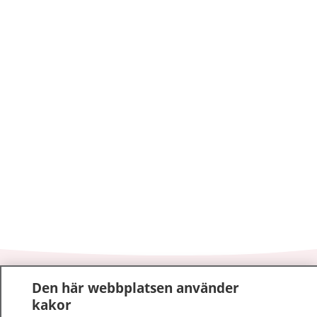
1177
–
tryggt om din hälsa och vård
Den här webbplatsen använder
kakor