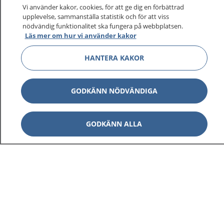
På 1177.se får du råd om hälsa och information om
Vi använder kakor, cookies, för att ge dig en förbättrad
sjukdomar och vilka mottagningar du kan kontakta.
upplevelse, sammanställa statistik och för att viss
Logga in för att läsa din journal och göra dina
nödvändig funktionalitet ska fungera på webbplatsen.
Läs mer om hur vi använder kakor
vårdärenden. Ring telefonnummer 1177 för
sjukvårdsrådgivning dygnet runt.
HANTERA KAKOR
1177 ger dig råd när du vill må bättre.
GODKÄNN NÖDVÄNDIGA
GODKÄNN ALLA
Visa inn
1177 på flera språk
Visa inn
Om 1177
Visa inn
Kontakt
Behandling av personuppgifter