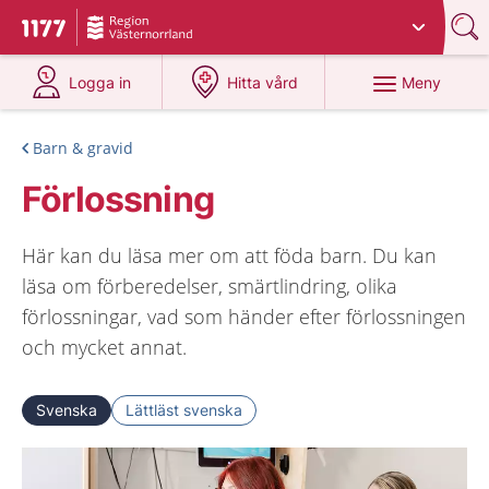
Du har valt region
Västernorrland
.
Till startsidan för 1177
på 1177.se
på 1177.se
Meny
Logga in
Hitta vård
Barn & gravid
Förlossning
Här kan du läsa mer om att föda barn. Du kan
läsa om förberedelser, smärtlindring, olika
förlossningar, vad som händer efter förlossningen
och mycket annat.
Svenska
Lättläst svenska