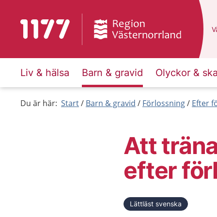
Till startsidan för 1177
D
Vä
Liv & hälsa
Barn & gravid
Olyckor & sk
Du är här:
Start
Barn & gravid
Förlossning
Efter 
Att träna
efter fö
Lättläst svenska