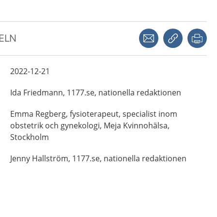
Dela via mejl
Kopiera län
Skr
KELN
2022-12-21
Ida
Friedmann,
1177.se, nationella redaktionen
Emma
Regberg,
fysioterapeut, specialist inom
obstetrik och gynekologi,
Meja Kvinnohälsa,
Stockholm
Jenny
Hallström,
1177.se, nationella redaktionen