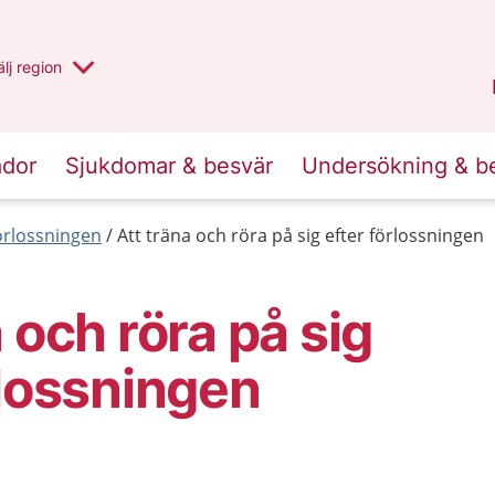
u har valt region
lj
en annan
region
Västernorrland
.
ador
Sjukdomar & besvär
Undersökning & b
förlossningen
Att träna och röra på sig efter förlossningen
 och röra på sig
rlossningen