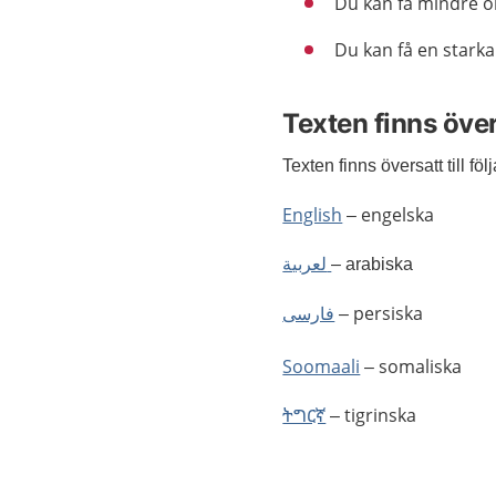
Du kan få mindre o
Du kan få en stark
Texten finns öve
Texten finns översatt till fö
English
– engelska
لعربية
– arabiska
فارسى
– persiska
Soomaali
– somaliska
ትግርኛ
– tigrinska