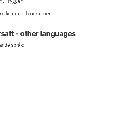
nt i ryggen.
are kropp och orka mer.
rsatt - other languages
ljande språk: