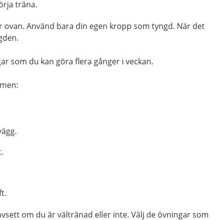
örja träna.
är ovan. Använd bara din egen kropp som tyngd. När det
gden.
gar som du kan göra flera gånger i veckan.
ilmen:
vägg.
.
t.
sett om du är vältränad eller inte. Välj de övningar som