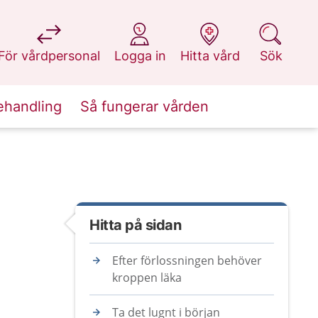
på 1177.se
på 1177.se
på 1177.se
på 1177.se
För vårdpersonal
Logga in
Hitta vård
Sök
ehandling
Så fungerar vården
Hitta på sidan
Efter förlossningen behöver
kroppen läka
Ta det lugnt i början