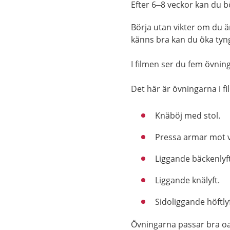
Efter 6–8 veckor kan du b
Börja utan vikter om du 
känns bra kan du öka tyn
I filmen ser du fem övnin
Det här är övningarna i f
Knäböj med stol.
Pressa armar mot 
Liggande bäckenlyft
Liggande knälyft.
Sidoliggande höftlyf
Övningarna passar bra oav