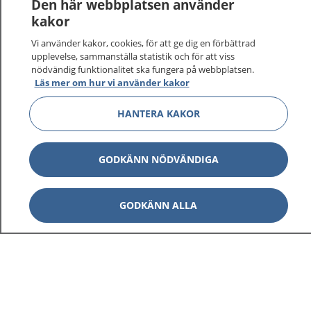
Logga in för att läsa din journal och göra dina
Den här webbplatsen använder
vårdärenden. Ring telefonnummer 1177 för
kakor
sjukvårdsrådgivning dygnet runt.
Vi använder kakor, cookies, för att ge dig en förbättrad
1177 ger dig råd när du vill må bättre.
upplevelse, sammanställa statistik och för att viss
nödvändig funktionalitet ska fungera på webbplatsen.
Läs mer om hur vi använder kakor
HANTERA KAKOR
Visa inn
1177 på flera språk
GODKÄNN NÖDVÄNDIGA
Visa inn
Om 1177
GODKÄNN ALLA
Visa inn
Kontakt
Behandling av personuppgifter
Hantering av kakor