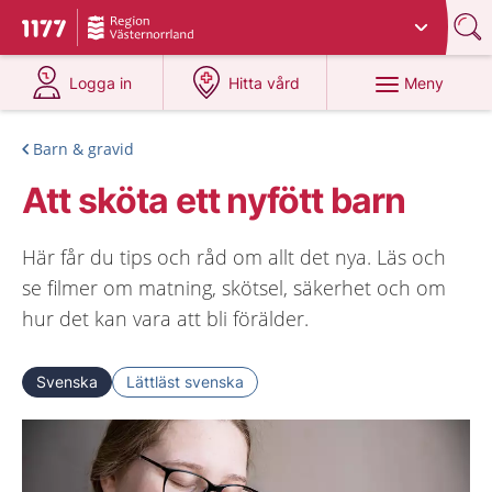
Du har valt region
Västernorrland
.
Till startsidan för 1177
på 1177.se
på 1177.se
Meny
Logga in
Hitta vård
Barn & gravid
Att sköta ett nyfött barn
Här får du tips och råd om allt det nya. Läs och
se filmer om matning, skötsel, säkerhet och om
hur det kan vara att bli förälder.
Svenska
Lättläst svenska