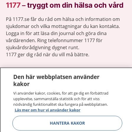
1177
–
tryggt om din hälsa och vård
På 1177.se får du råd om hälsa och information om
sjukdomar och vilka mottagningar du kan kontakta.
Logga in för att läsa din journal och göra dina
vårdärenden. Ring telefonnummer 1177 för
sjukvårdsrådgivning dygnet runt.
1177 ger dig råd när du vill må bättre.
Den här webbplatsen använder
kakor
Show co
Vi använder kakor, cookies, för att ge dig en förbättrad
1177 på flera språk
upplevelse, sammanställa statistik och för att viss
nödvändig funktionalitet ska fungera på webbplatsen.
Show co
Om 1177
Läs mer om hur vi använder kakor
HANTERA KAKOR
Show co
Kontakt