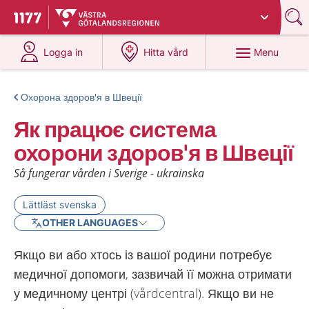
Du har valt region
Västra Götaland
.
To start page for 1177
at 1177.se
at 1177.se
Menu
Logga in
Hitta vård
Охорона здоров'я в Швеції
Як працює система
охорони здоров'я в Швеції
Så fungerar vården i Sverige - ukrainska
Lättläst svenska
OTHER LANGUAGES
Якщо ви або хтось із вашої родини потребує
медичної допомоги, зазвичай її можна отримати
у медичному центрі (vårdcentral). Якщо ви не