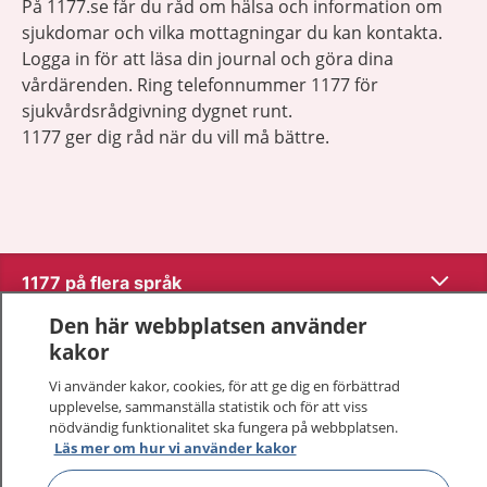
På 1177.se får du råd om hälsa och information om
sjukdomar och vilka mottagningar du kan kontakta.
Logga in för att läsa din journal och göra dina
vårdärenden. Ring telefonnummer 1177 för
sjukvårdsrådgivning dygnet runt.
1177 ger dig råd när du vill må bättre.
Show co
1177 på flera språk
Den här webbplatsen använder
Show co
Om 1177
kakor
Vi använder kakor, cookies, för att ge dig en förbättrad
Show co
Kontakt
upplevelse, sammanställa statistik och för att viss
nödvändig funktionalitet ska fungera på webbplatsen.
Läs mer om hur vi använder kakor
Behandling av personuppgifter