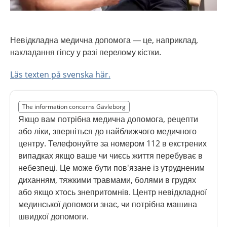
Невідкладна медична допомога — це, наприклад,
накладання гіпсу у разі перелому кістки.
Läs texten på svenska här.
Slut på det regionala tillägget från region Gävleborg
The information concerns Gävleborg
Nedan innehåll gäller region Gävleborg
Якщо вам потрібна медична допомога, рецепти
або ліки, зверніться до найближчого медичного
центру. Телефонуйте за номером 112 в екстрених
випадках якщо ваше чи чиєсь життя перебуває в
небезпеці. Це може бути пов'язане із утрудненим
диханням, тяжкими травмами, болями в грудях
або якщо хтось знепритомнів. Центр невідкладної
мединської допомоги знає, чи потрібна машина
швидкої допомоги.