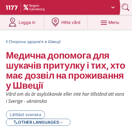
Du har valt region
Gävleborg
.
To start page for 1177
at 1177.se
at 1177.se
Menu
Logga in
Hitta vård
Охорона здоров'я в Швеції
Медична допомога для
шукачів притулку і тих, хто
має дозвіл на проживання
у Швеції
Vård om du är asylsökande eller inte har tillstånd att vara
i Sverige - ukrainska
Lättläst svenska
OTHER LANGUAGES