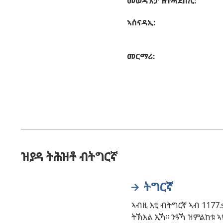
መወዳእታ ዝተሓደሰሊ
:
ኣሰናዳኢ
:
መርማሪ
:
ዝያዳ ትሕዝቶ ብትግርኛ
ትግርኛ
ኣብዚ እቲ ብትግርኛ ኣብ 1177.
ትኽእል ኢኻ። ንዓኻ ዝምልከቱ ኣ