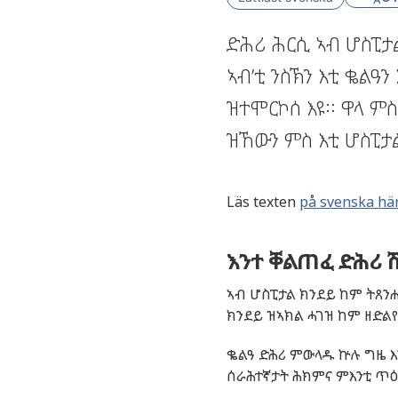
ድሕሪ ሕርሲ ኣብ ሆስፒታል
ኣብ’ቲ ንስኽን እቲ ቈልዓን
ዝተሞርኮሰ እዩ። ዋላ ም
ዝኸውን ምስ እቲ ሆስፒታ
Läs texten
på svenska hä
እንተ ቐልጠፈ ድሕሪ 
ኣብ ሆስፒታል ክንደይ ከም ትጸንሑ
ክንደይ ዝኣክል ሓገዝ ከም ዘድል
ቈልዓ ድሕሪ ምውላዱ ኵሉ ግዜ እን
ሰራሕተኛታት ሕክምና ምእንቲ ጥዕ