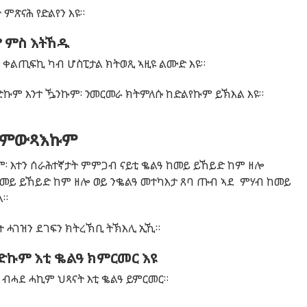
 ምጽናሕ የድልየን እዩ።
 ምስ እትኸዱ
 ቀልጢፍኪ ካብ ሆስፒታል ክትወጺ ኣዚዩ ልሙድ እዩ።
ም እንተ ዄንኩም፡ ንመርመራ ክትምለሱ ከድልየኩም ይኽእል እዩ።
ል ምውጻእኩም
፡ እተን ሰራሕተኛታት ምምጋብ ናይቲ ቈልዓ ከመይ ይኸይድ ከም ዘሎ
ከመይ ይኸይድ ከም ዘሎ ወይ ንቈልዓ መተካእታ ጸባ ጡብ ኣደ ምሃብ ከመይ
ል።
ት ሓገዝን ደገፍን ክትረኽቢ ትኽእሊ ኢኺ።
ኩም እቲ ቈልዓ ክምርመር እዩ
ሓደ ሓኪም ህጻናት እቲ ቈልዓ ይምርመር።