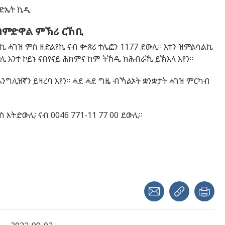
ረድኤት ኪዲ
 ብምድዋል ምኽሪ ርኸቢ
ኪ ሓገዝ ምስ ዘድልየኪ ናብ ቍጽሪ ተሌፎን 1177 ደውሊ። እተን ዝምልሳልኪ
ድሊ እንተ ኮይኑ ናበየናይ ሕክምና ከም ትኸዲ ክሕብራኺ ይኽእላ እየን።
እንግሊዝኛን ይዛረባ እየን። ሓደ ሓደ ግዜ ብኻልኦት ቋንቋታት ሓገዝ ምርካብ
ስ እትድውሊ፡ ናብ 0046 771-11 77 00 ደውሊ።
Share with a friend
Copy link
Pri