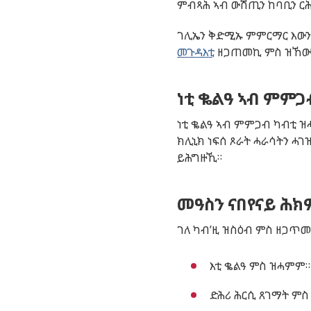
ምብጻሕ ኣብ ውሽጢን ከባቢን ር
ገሊኤን ቅድሚኡ ምምርማር እውን 
መጉዳእቲ
ዘጋጠመኪ ምስ ዝኸውን
ነቲ ቈልዓ ኣብ ምምጋ
ነቲ ቈልዓ ኣብ ምምጋብ ካብቲ ዝሓ
ክሊኒክ ነፍሰ ጾራት ሓራሳትን ሓ
ይሕግዙኺ።
መዓስን ናበየናይ ሕክም
ገለ ካብ’ዚ ዝስዕብ ምስ ዘጋጥመ
እቲ ቈልዓ ምስ ዝሓምም።
ድሕሪ ሕርሲ ጸገማት ምስ