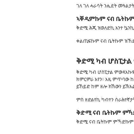
ገለ ገለ ሓራሳት ንሒደት መዓልታት
ኣቐዲምኩም ናብ ቤትኩም
ቅድሚ ሕጂ ዝወለድኪ እንተ ኴንኪ
ቀልጢፍኩም ናብ ቤትኩም ዝኸድኩ
ቅድሚ ካብ ሆስፒታ
ቅድሚ ካብ ሆስፒታል ምውጻእኩም
ክምርምራ እየን። እዚ ምጥባው 
ይኸይድ ከም ዘሎ ክኸውን ይኽእ
ምስ ዘድልየኪ ካብተን ሰራሕተኛታ
ቅድሚ ናብ ቤትኩም ምኻድ
ቅድሚ ናብ ቤትኩም ምኻድኩም ብ