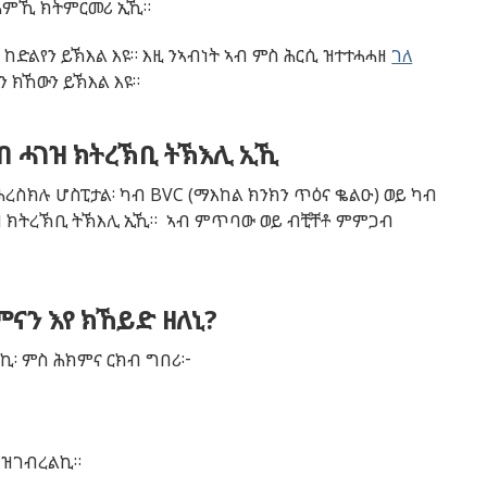
ሕምኺ ክትምርመሪ ኢኺ።
ከድልየን ይኽእል እዩ። እዚ ንኣብነት ኣብ ምስ ሕርሲ ዝተተሓሓዘ
ገለ
 ክኸውን ይኽእል እዩ።
ብ ሓገዝ ክትረኽቢ ትኽእሊ ኢኺ
ረስክሉ ሆስፒታል፡ ካብ BVC (ማእከል ክንክን ጥዕና ቈልዑ) ወይ ካብ
ገዝ ክትረኽቢ ትኽእሊ ኢኺ። ኣብ ምጥባው ወይ ብቺቸቶ ምምጋብ
ናን እየ ክኸይድ ዘለኒ?
ኪ፡ ምስ ሕክምና ርክብ ግበሪ፦
 ዝገብረልኪ።