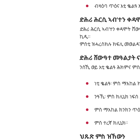
ብዛዕባ ጥዕና እቲ ቈልዓ 
ድሕሪ ሕርሲ ኣብ’ተን ቀዳ
ድሕሪ ሕርሲ ኣብ’ተን ቀዳሞት ሸው
ኪዲ።
ምስቲ ዝሓረስክሉ ክፍሊ መወልዳን
ድሕሪ ሸውዓተ መዓልታት 
ንስኺ ወይ እቲ ቈልዓ ሕክምና ም
ነቲ ቈልዓ፡ ምስ ማእከል 
ንዓኺ፡ ምስ ክሊኒክ ነፍሰ
ምስ ማእከል ክንክን ጥዕ
ምስ ተረኛ ክሊኒክ።
ህጹጽ ምስ ዝኸውን