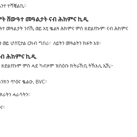
እንተ ተሻቒልኪ።
ሞት ሸውዓተ መዓልታት ናብ ሕክምና ኪዲ
ዓተ መዓልታት ንስኺ ወይ እቲ ቈልዓ ሕክምና ምስ ዘድልየኩም፡ ናብ ሕክምና
 ወይ ሆስፒታል ርክብ ግበሪ። ለይትን መዓልትን ክፉት እዩ።
ናብ ሕክምና ኪዲ
ስ ዘድልየኩም ምስ ሓደ ካብዞም ዝስዕቡ ክትራኸቢ ትኽእሊ ኢኺ፦
ክንክን ጥዕና ቈልዑ, BVC።
 ጾራትን ሓራሳትን።
ና።