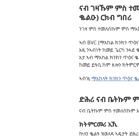
ናብ ገዛኹም ምስ ተመ
ቈልዑ) ርክብ ግበሪ
ንገዛ ምስ ተመለስኩም ምስ ማእከ
ኣብ BVC (ማእከል ክንክን ጥዕ
እዚ ንኣብነት ከመይ ጌርካ ንሓደ
እታ ኣብ ማእከል ክንክን ጥዕና ቈ
ከመይ ይዓቢ ከም ዘሎን ክትምርም
ኣብ’ዚ
ማእከላት ክንክን ጥዕና 
ድሕሪ ናብ ቤትኩም 
ናብ ቤትኩም ምስ ተመለስኩም እቲ
ክትምርመሪ ኢኺ
ኵለን ቈልዓ ዝወለዳ ኣዴታት ድሕሪ