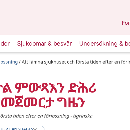
n
Skåne
.
För
ador
Sjukdomar & besvär
Undersökning & b
lossning
Att lämna sjukhuset och första tiden efter en förl
ታል ምውጻእን ድሕሪ
 መጀመርታ ግዜን
rsta tiden efter en förlossning - tigrinska
HER LANGUAGES