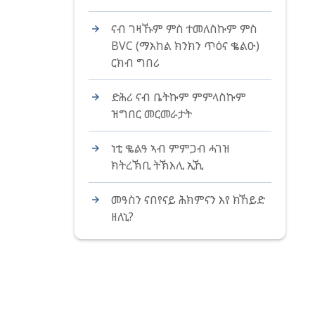
ናብ ገዛኹም ምስ ተመለስኩም ምስ
BVC (ማእከል ክንክን ጥዕና ቈልዑ)
ርክብ ግበሪ
ድሕሪ ናብ ቤትኩም ምምላስኩም
ዝግበር መርመራታት
ነቲ ቈልዓ ኣብ ምምጋብ ሓገዝ
ክትረኽቢ ትኽእሊ ኢኺ
መዓስን ናበየናይ ሕክምናን እየ ክኸይድ
ዘለኒ?