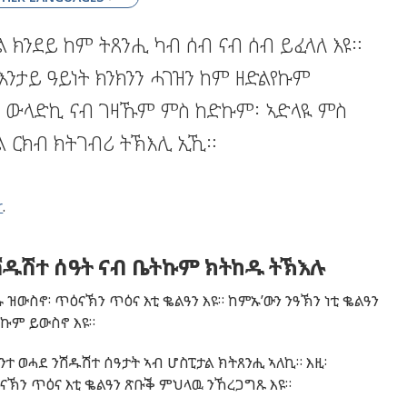
 ክንደይ ከም ትጸንሒ ካብ ሰብ ናብ ሰብ ይፈላለ እዩ።
 እንታይ ዓይነት ክንክንን ሓገዝን ከም ዘድልየኩም
ስ ውላድኪ ናብ ገዛኹም ምስ ከድኩም፡ ኣድላዪ ምስ
ል ርክብ ክትገብሪ ትኽእሊ ኢኺ።
r
.
ሽዱሽተ ሰዓት ናብ ቤትኩም ክትከዱ ትኽእሉ
 ዝውስኖ፡ ጥዕናኽን ጥዕና እቲ ቈልዓን እዩ። ከምኡ’ውን ንዓኽን ነቲ ቈልዓን
የኩም ይውስኖ እዩ።
ተ ወሓደ ንሽዱሽተ ሰዓታት ኣብ ሆስፒታል ክትጸንሒ ኣለኪ። እዚ፡
ናኽን ጥዕና እቲ ቈልዓን ጽቡቕ ምህላዉ ንኸረጋግጹ እዩ።