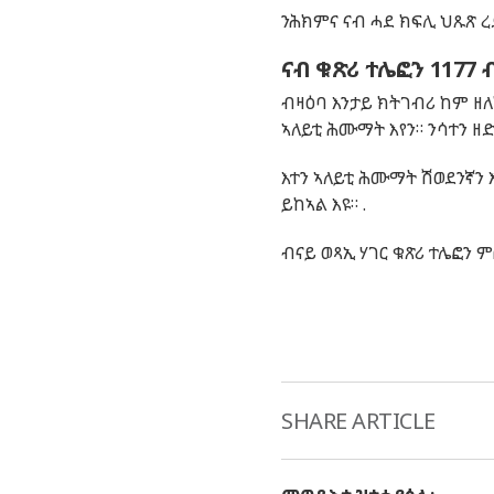
ንሕክምና ናብ ሓደ ክፍሊ ህጹጽ 
ናብ ቁጽሪ ተሌፎን 1177
ብዛዕባ እንታይ ክትገብሪ ከም ዘለ
ኣለይቲ ሕሙማት እየን። ንሳተን ዘ
እተን ኣለይቲ ሕሙማት ሽወደንኛን 
ይከኣል እዩ። .
ብናይ ወጻኢ ሃገር ቁጽሪ ተሌፎን ም
SHARE ARTICLE