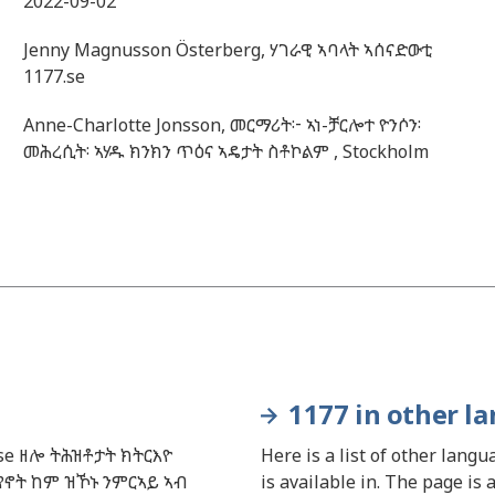
2022-09-02
Jenny
Magnusson Österberg,
ሃገራዊ ኣባላት ኣሰናድውቲ
1177.se
Anne-Charlotte
Jonsson,
መርማሪት፦ ኣነ-ቻርሎተ ዮንሶን፡
መሕረሲት፡ ኣሃዱ ክንክን ጥዕና ኣዴታት ስቶኮልም ,
Stockholm
1177 in other l
se ዘሎ ትሕዝቶታት ክትርእዮ
Here is a list of other lang
የኖት ከም ዝኾኑ ንምርኣይ ኣብ
is available in. The page is 