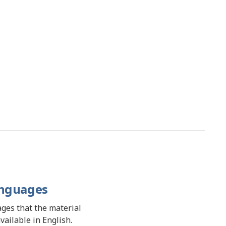
anguages
uages that the material
available in English.