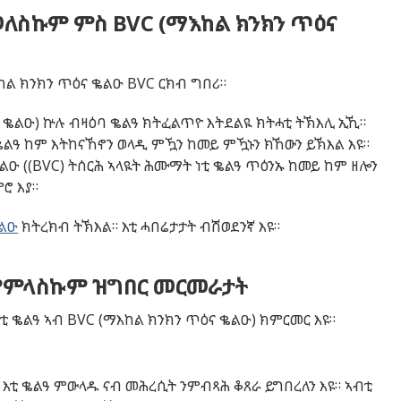
ለስኩም ምስ BVC (ማእከል ክንክን ጥዕና
ል ክንክን ጥዕና ቈልዑ BVC ርክብ ግበሪ።
ና ቈልዑ) ኵሉ ብዛዕባ ቈልዓ ክትፈልጥዮ እትደልዪ ክትሓቲ ትኽእሊ ኢኺ።
 ቈልዓ ከም እትከናኸኖን ወላዲ ምዃን ከመይ ምዃኑን ክኸውን ይኽእል እዩ።
ልዑ ((BVC) ትሰርሕ ኣላዪት ሕሙማት ነቲ ቈልዓ ጥዕንኡ ከመይ ከም ዘሎን
ሮ እያ።
ቈልዑ
ክትረክብ ትኽእል። እቲ ሓበሬታታት ብሽወደንኛ እዩ።
ምምላስኩም ዝግበር መርመራታት
 ቈልዓ ኣብ BVC (ማእከል ክንክን ጥዕና ቈልዑ) ክምርመር እዩ።
 እቲ ቈልዓ ምውላዱ ናብ መሕረሲት ንምብጻሕ ቆጸራ ይግበረለን እዩ። ኣብቲ