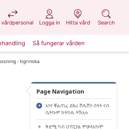
at 1177.se
at 1177.se
at 1177.se
at 1177.se
 vårdpersonal
Logga in
Hitta vård
Search
ehandling
Så fungerar vården
ossning - tigrinska
Page Navigation
እንተ ቐልጠፈ ድሕሪ ሽዱሽተ ሰዓት ናብ
ቤትኩም ክትከዱ ትኽእሉ
ቅድሚ ካብ ሆስፒታል ምውጻእኩም