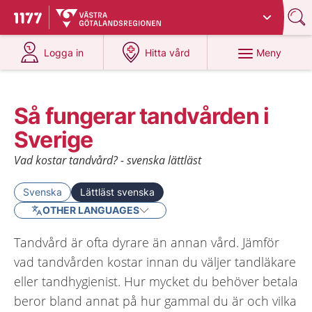
Du har valt region
Västra Götaland
.
Till startsidan för 1177
på 1177.se
på 1177.se
Meny
Logga in
Hitta vård
Så fungerar tandvården i
Sverige
Vad kostar tandvård? - svenska lättläst
Svenska
Lättläst svenska
OTHER LANGUAGES
Tandvård är ofta dyrare än annan vård. Jämför
vad tandvården kostar innan du väljer tandläkare
eller tandhygienist. Hur mycket du behöver betala
beror bland annat på hur gammal du är och vilka