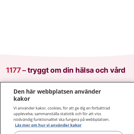
1177
–
tryggt om din hälsa och vård
På 1177.se får du råd om hälsa och information om
Den här webbplatsen använder
sjukdomar och vilka mottagningar du kan kontakta.
kakor
Logga in för att läsa din journal och göra dina
vårdärenden. Ring telefonnummer 1177 för
Vi använder kakor, cookies, för att ge dig en förbättrad
sjukvårdsrådgivning dygnet runt.
upplevelse, sammanställa statistik och för att viss
nödvändig funktionalitet ska fungera på webbplatsen.
1177 ger dig råd när du vill må bättre.
Läs mer om hur vi använder kakor